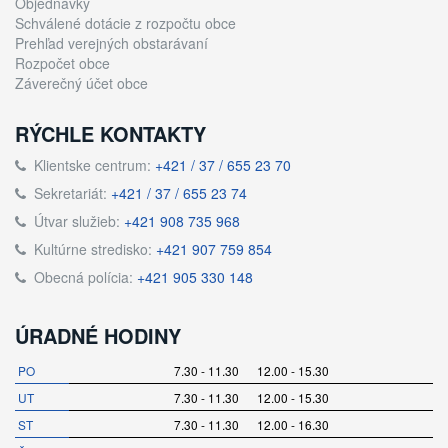
Objednávky
Schválené dotácie z rozpočtu obce
Prehľad verejných obstarávaní
Rozpočet obce
Záverečný účet obce
RÝCHLE KONTAKTY
Klientske centrum:
+421 / 37 / 655 23 70
Sekretariát:
+421 / 37 / 655 23 74
Útvar služieb:
+421 908 735 968
Kultúrne stredisko:
+421 907 759 854
Obecná polícia:
+421 905 330 148
ÚRADNÉ HODINY
PO
7.30 - 11.30 12.00 - 15.30
UT
7.30 - 11.30 12.00 - 15.30
ST
7.30 - 11.30 12.00 - 16.30