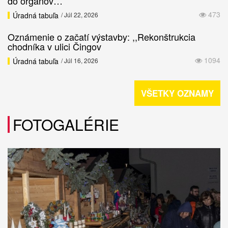
do orgánov…
473
Úradná tabuľa
/ Júl 22, 2026
Oznámenie o začatí výstavby: ,,Rekonštrukcia
chodníka v ulici Čingov
1094
Úradná tabuľa
/ Júl 16, 2026
VŠETKY OZNAMY
FOTOGALÉRIE