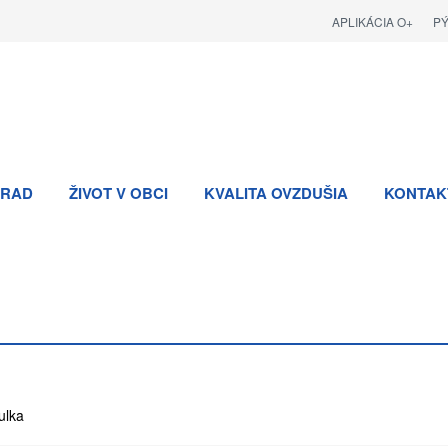
APLIKÁCIA O+
P
RAD
ŽIVOT V OBCI
KVALITA OVZDUŠIA
KONTAK
ulka