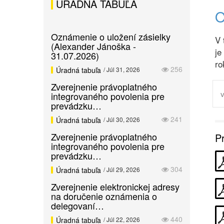
ÚRADNÁ TABUĽA
Oznámenie o uložení zásielky
V 
(Alexander Jánoška -
je
31.07.2026)
ro
256
Úradná tabuľa
/ Júl 31, 2026
Zverejnenie právoplatného
integrovaného povolenia pre
prevádzku…
241
Úradná tabuľa
/ Júl 30, 2026
Zverejnenie právoplatného
Pr
integrovaného povolenia pre
prevádzku…
304
Úradná tabuľa
/ Júl 29, 2026
Zverejnenie elektronickej adresy
na doručenie oznámenia o
delegovaní…
440
Úradná tabuľa
/ Júl 22, 2026