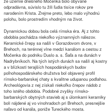
že územie dnešného Močenka bolo obývané
odpradávna, súvislo tu žili ľudia tisíce rokov pre
narodením Krista. Zrejme preto, lebo malo výhodnú
polohu, bolo prostredím vhodným na život.
Dynamickou dobou bola celá rímska éra. Aj z tohto
obdobia pochádza niekoľko významných nálezov.
Keramické črepy sa našli v Gorazdovom dvore, v
Brehoch, na terénnej vlne medzi kanálom a cestou z
Močenka do podniku Duslo a. s. Šaľa a na dunách v
Nadrybníkoch. Na tých istých dunách sa našli aj kostry
a v blízkosti terajších hospodárskych budov
poľnohospodárskeho družstva bol objavený profil
rímsko-barbarskej chaty s kvalitne udupanou podlahou.
Archeológovia z nej získali niekoľko črepov nádob z
toho istého obdobia. Podobné zvyšky rímsko-
barbarských obytných stavieb aj s úlomkami keramiky
boli nájdené aj vo vinohradoch pri Brehoch, presnejšie
naľavo od kanála, poniže Tureckého mosta.