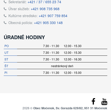
Sekretariát:
+421 / 37 / 655 23 74
Útvar služieb:
+421 908 735 968
Kultúrne stredisko:
+421 907 759 854
Obecná polícia:
+421 905 330 148
ÚRADNÉ HODINY
PO
7.30 - 11.30 12.00 - 15.30
UT
7.30 - 11.30 12.00 - 15.30
ST
7.30 - 11.30 12.00 - 16.30
ŠT
nestránkový deň
PI
7.30 - 11.30 12.00 - 15.00
2026 ©
Obec Močenok, Sv. Gorazda 629/82, 951 31 Močenok