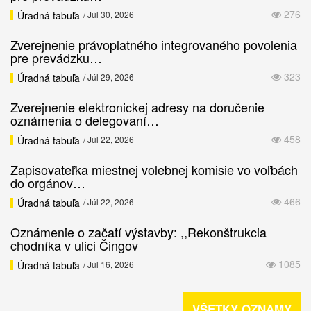
276
Úradná tabuľa
/ Júl 30, 2026
Zverejnenie právoplatného integrovaného povolenia
pre prevádzku…
323
Úradná tabuľa
/ Júl 29, 2026
Zverejnenie elektronickej adresy na doručenie
oznámenia o delegovaní…
458
Úradná tabuľa
/ Júl 22, 2026
Zapisovateľka miestnej volebnej komisie vo voľbách
do orgánov…
466
Úradná tabuľa
/ Júl 22, 2026
Oznámenie o začatí výstavby: ,,Rekonštrukcia
chodníka v ulici Čingov
1085
Úradná tabuľa
/ Júl 16, 2026
VŠETKY OZNAMY