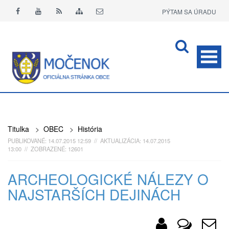
PÝTAM SA ÚRADU
APLIKÁCIA O+
Titulka
>
OBEC
>
História
PUBLIKOVANÉ: 14.07.2015 12:59 // AKTUALIZÁCIA: 14.07.2015
13:00 // ZOBRAZENÉ: 12601
ARCHEOLOGICKÉ NÁLEZY O
NAJSTARŠÍCH DEJINÁCH