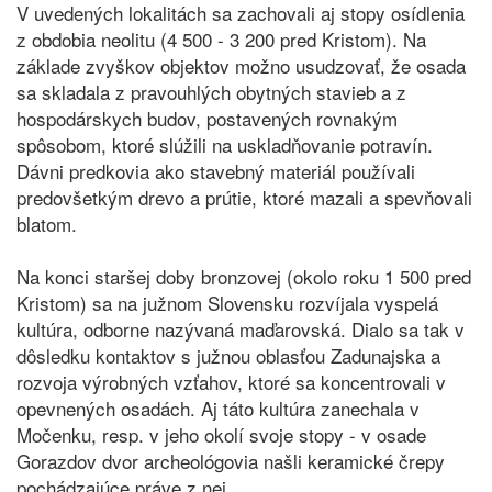
V uvedených lokalitách sa zachovali aj stopy osídlenia
z obdobia neolitu (4 500 - 3 200 pred Kristom). Na
základe zvyškov objektov možno usudzovať, že osada
sa skladala z pravouhlých obytných stavieb a z
hospodárskych budov, postavených rovnakým
spôsobom, ktoré slúžili na uskladňovanie potravín.
Dávni predkovia ako stavebný materiál používali
predovšetkým drevo a prútie, ktoré mazali a spevňovali
blatom.
Na konci staršej doby bronzovej (okolo roku 1 500 pred
Kristom) sa na južnom Slovensku rozvíjala vyspelá
kultúra, odborne nazývaná maďarovská. Dialo sa tak v
dôsledku kontaktov s južnou oblasťou Zadunajska a
rozvoja výrobných vzťahov, ktoré sa koncentrovali v
opevnených osadách. Aj táto kultúra zanechala v
Močenku, resp. v jeho okolí svoje stopy - v osade
Gorazdov dvor archeológovia našli keramické črepy
pochádzajúce práve z nej.