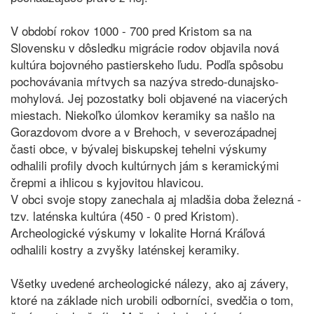
V období rokov 1000 - 700 pred Kristom sa na
Slovensku v dôsledku migrácie rodov objavila nová
kultúra bojovného pastierskeho ľudu. Podľa spôsobu
pochovávania mŕtvych sa nazýva stredo-dunajsko-
mohylová. Jej pozostatky boli objavené na viacerých
miestach. Niekoľko úlomkov keramiky sa našlo na
Gorazdovom dvore a v Brehoch, v severozápadnej
časti obce, v bývalej biskupskej tehelni výskumy
odhalili profily dvoch kultúrnych jám s keramickými
črepmi a ihlicou s kyjovitou hlavicou.
V obci svoje stopy zanechala aj mladšia doba železná -
tzv. laténska kultúra (450 - 0 pred Kristom).
Archeologické výskumy v lokalite Horná Kráľová
odhalili kostry a zvyšky laténskej keramiky.
Všetky uvedené archeologické nálezy, ako aj závery,
ktoré na základe nich urobili odborníci, svedčia o tom,