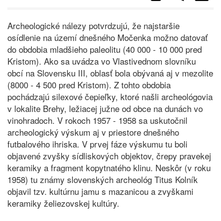
Archeologické nálezy potvrdzujú, že najstaršie
osídlenie na území dnešného Močenka možno datovať
do obdobia mladšieho paleolitu (40 000 - 10 000 pred
Kristom). Ako sa uvádza vo Vlastivednom slovníku
obcí na Slovensku III, oblasť bola obývaná aj v mezolite
(8000 - 4 500 pred Kristom). Z tohto obdobia
pochádzajú silexové čepieľky, ktoré našli archeológovia
v lokalite Brehy, ležiacej južne od obce na dunách vo
vinohradoch. V rokoch 1957 - 1958 sa uskutočnil
archeologický výskum aj v priestore dnešného
futbalového ihriska. V prvej fáze výskumu tu boli
objavené zvyšky sídliskových objektov, črepy pravekej
keramiky a fragment kopytnatého klinu. Neskôr (v roku
1958) tu známy slovenských archeológ Titus Kolník
objavil tzv. kultúrnu jamu s mazanicou a zvyškami
keramiky želiezovskej kultúry.