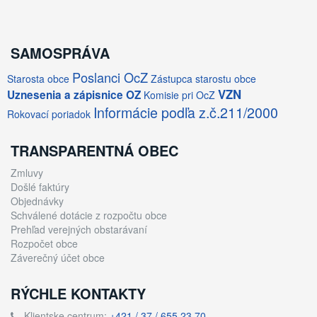
SAMOSPRÁVA
Poslanci OcZ
Starosta obce
Zástupca starostu obce
VZN
Uznesenia a zápisnice OZ
Komisie pri OcZ
Informácie podľa z.č.211/2000
Rokovací poriadok
TRANSPARENTNÁ OBEC
Zmluvy
Došlé faktúry
Objednávky
Schválené dotácie z rozpočtu obce
Prehľad verejných obstarávaní
Rozpočet obce
Záverečný účet obce
RÝCHLE KONTAKTY
Klientske centrum:
+421 / 37 / 655 23 70