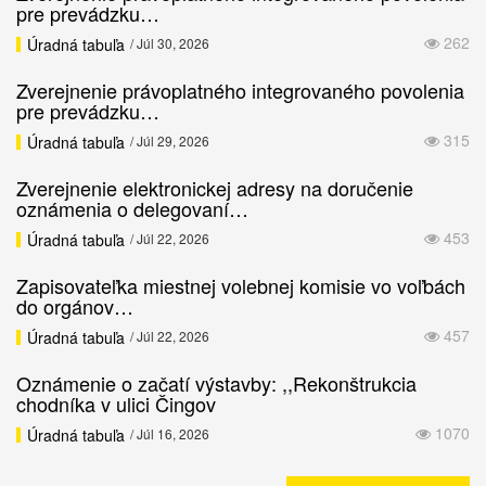
pre prevádzku…
262
Úradná tabuľa
/ Júl 30, 2026
Zverejnenie právoplatného integrovaného povolenia
pre prevádzku…
315
Úradná tabuľa
/ Júl 29, 2026
Zverejnenie elektronickej adresy na doručenie
oznámenia o delegovaní…
453
Úradná tabuľa
/ Júl 22, 2026
Zapisovateľka miestnej volebnej komisie vo voľbách
do orgánov…
457
Úradná tabuľa
/ Júl 22, 2026
Oznámenie o začatí výstavby: ,,Rekonštrukcia
chodníka v ulici Čingov
1070
Úradná tabuľa
/ Júl 16, 2026