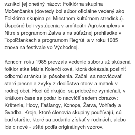
vznikol jej dnešný názov: Folklórna skupina
Močenčanka (dovtedy bol súbor oficiálne vedený ako
Folklórna skupina pri Miestnom kultúrnom stredisku).
Úspešné boli vystúpenia v amfiteátri Agrokomplexu v
Nitre s programom Žatva a na súťažnej prehliadke v
Topoľčiankach s programom Regrúti a v roku 1985
znova na festivale vo Východnej.
Koncom roku 1985 prevzala vedenie súboru už skúsená
folkloristka Mária Kolenčíková, ktorá dokázala posilniť
odbornú stránku jej pôsobenia. Začali sa nacvičovať
staré piesne a zvyky z dedičstva otcov a matiek v
rodnej obci. Hoci účinkujúci sa priebežne vymieňali, v
krátkom čase sa podarilo nacvičiť sedem obrazov:
Krštenie, Hody, Fašiangy, Konope, Žatva, Vohľady a
Svadba. Kroje, ktoré členovia skupiny používajú, sú
buď staršie, ktoré sa podarilo získať v rodinách, alebo
ide o nové - ušité podľa originálnych vzorov.