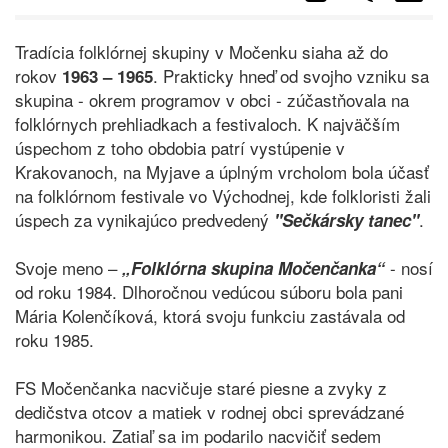
Tradícia folklórnej skupiny v Močenku siaha až do
rokov
. Prakticky hneď od svojho vzniku sa
1963 – 1965
skupina - okrem programov v obci - zúčastňovala na
folklórnych prehliadkach a festivaloch. K najväčším
úspechom z toho obdobia patrí vystúpenie v
Krakovanoch, na Myjave a úplným vrcholom bola účasť
na folklórnom festivale vo Východnej, kde folkloristi žali
úspech za vynikajúco predvedený
.
"Sečkársky tanec"
Svoje meno –
- nosí
„Folklórna skupina Močenčanka“
od roku 1984. Dlhoročnou vedúcou súboru bola pani
Mária Kolenčíková, ktorá svoju funkciu zastávala od
roku 1985.
FS Močenčanka nacvičuje staré piesne a zvyky z
dedičstva otcov a matiek v rodnej obci sprevádzané
harmonikou. Zatiaľ sa im podarilo nacvičiť sedem