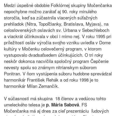
Medzi úspešné obdobie Folklórnej skupiny Močenčanka
nepochybne možno zarátať aj 90. roky minulého
storočia, keď sa zúčastnila viacerých súťažných
prehliadok (Nitra, Topoľčianky, Bratislava, Myjava), na
celoslovenských oslavách sv. Urbana v Sebechleboch
a viackrát účinkovala v obci i mimo nej. V roku 1995 pri
príležitosti osláv výročia svojho vzniku uviedla v Dome
kultúry v Močenku celovečerný program, v ktorom
vystupovalo dvadsaťsedem účinkujúcich. O tri roky
neskôr dokonca nacvičila spoločný program Čepčenie
nevesty spolu so známym nitrianskym súborom
Ponitran. V ňom vystúpenia súboru hudobne sprevádzal
harmonikár František Rehák a od roku 1998 je to
harmonikár Milan Zemančík.
V súčasnosti má skupina 18 členov a vedúcou tohto
umeleckého telesa je
. FS
p. Mária Sabová
Močenčanka má aj dnes za cieľ prezentáciu ľudových