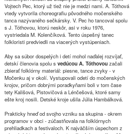
Vojtech Pec, ktorý už tiež nie je medzi nami. A. Tóthová
vtedy vytvorila choreografiu pôvodného močenského
tanca nazývaného sečkársky. V. Pec ho tancoval spolu
s J. Tóthovou, ktorú neskôr, asi v roku 1976,
vystriedala M. Kolenčíková. Tento úspešný tanec
folkloristi predviedli na viacerých vystúpeniach.
Aby sa súbor dospelých i detí mohol naďalej rozvíjať,
detskí členovia spolu s
začali
vedúcou A. Tóthovou
zbierať folklórny materiál: piesne, tance zvyky - v
Močenku aj v okolí. Vystupovali odetí do močenských
krojov, pričom dobrými poradkyňami boli v tom čase
tety Kališová, Pistovičová a Lénčešová, ktoré samy
ešte kroj nosili. Detské kroje ušila Júlia Hambálková.
Prakticky hneď od svojho vzniku sa skupina - okrem
programov v obci - zúčastňovala na folklórnych
prehliadkach a festivaloch. K najväčším úspechom z