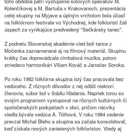
toho obdobia patrí vystúpenie sólových spevákov M.
Kolenčíkovej a M. Bartuša v Krakovanoch, prezentácia
celej skupiny na Myjave a úplným vrcholom bola účasť
na folklórnom festivale vo Východnej, kde folkloristi žali
úspech za vynikajúce predvedený "Sečkársky tanec".
Z podnetu Slovenskej akadémie vied boli tance z
Močenka zaznamenané aj na filmový materiál. Skupinu
krátky čas doprevádzala cimbalová muzika, potom
striedavo harmonikári Viliam Kováč a Jaroslav Soroka.
Po roku 1982 folklórna skupina istý čas pracovala bez
vedúceho. Z rôznych dôvodov z nej odišli niektorí
členovia, súbor bol v štádiu hľadania. Napriek tomu so
svojím programom vystupoval na rôznych kultúrnych či
spoločenských podujatiach v obci, pričom nácviky
viedla bývala vedúca A. Tóthová. V roku 1984 vedenie
prevzal Michal Bleho a skupina sa začala konsolidovať,
keď získala nových zanietených folkloristov. Vtedy aj