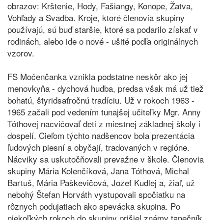
obrazov: Krštenie, Hody, Fašiangy, Konope, Žatva,
Vohľady a Svadba. Kroje, ktoré členovia skupiny
používajú, sú buď staršie, ktoré sa podarilo získať v
rodinách, alebo ide o nové - ušité podľa originálnych
vzorov.
FS Močenčanka vznikla podstatne neskôr ako jej
menovkyňa - dychová hudba, predsa však má už tiež
bohatú, štyridsaťročnú tradíciu. Už v rokoch 1963 -
1965 začali pod vedením tunajšej učiteľky Mgr. Anny
Tóthovej nacvičovať deti z miestnej základnej školy i
dospelí. Cieľom týchto nadšencov bola prezentácia
ľudových piesní a obyčají, tradovaných v regióne.
Nácviky sa uskutočňovali prevažne v škole. Členovia
skupiny Mária Kolenčíková, Jana Tóthová, Michal
Bartuš, Mária Paškevičová, Jozef Kudlej a, žiaľ, už
nebohý Štefan Horváth vystupovali spočiatku na
rôznych podujatiach ako spevácka skupina. Po
niekoľkých rokoch do skupiny prišiel známy tanečník