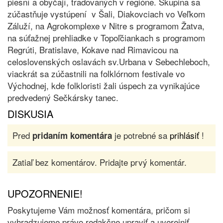
piesní a obyčají, tradovaných v regióne. Skupina sa
zúčastňuje vystúpení v Šali, Diakovciach vo Veľkom
Záluží, na Agrokomplexe v Nitre s programom Žatva,
na súťažnej prehliadke v Topoľčiankach s programom
Regrúti, Bratislave, Kokave nad Rimavicou na
celoslovenských oslavách sv.Urbana v Sebechleboch,
viackrát sa zúčastnili na folklórnom festivale vo
Východnej, kde folkloristi žali úspech za vynikajúce
predvedený Sečkársky tanec.
DISKUSIA
Pred
je potrebné sa
prihlásiť
!
pridaním komentára
Zatiaľ bez komentárov. Pridajte prvý komentár.
UPOZORNENIE!
Poskytujeme Vám možnosť komentára, pričom si
vyhradzujeme právo redakčne upraviť a uverejniť