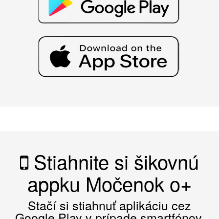
Stiahnite si šikovnú
appku Močenok o+
Stačí si stiahnuť aplikáciu cez
Google Play v prípade smartfónov,