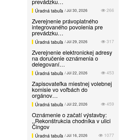
prevádzku…
266
Úradná tabuľa
/ Júl 30, 2026
Zverejnenie právoplatného
integrovaného povolenia pre
prevádzku…
317
Úradná tabuľa
/ Júl 29, 2026
Zverejnenie elektronickej adresy
na doručenie oznámenia o
delegovaní…
453
Úradná tabuľa
/ Júl 22, 2026
Zapisovateľka miestnej volebnej
komisie vo voľbách do
orgánov…
459
Úradná tabuľa
/ Júl 22, 2026
Oznámenie o začatí výstavby:
,,Rekonštrukcia chodníka v ulici
Čingov
1077
Úradná tabuľa
/ Júl 16, 2026