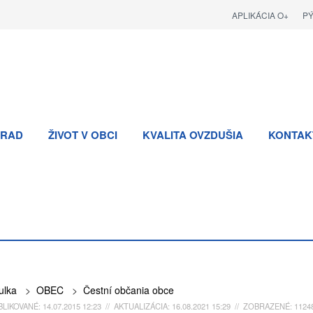
APLIKÁCIA O+
P
RAD
ŽIVOT V OBCI
KVALITA OVZDUŠIA
KONTAK
ulka
>
OBEC
>
Čestní občania obce
LIKOVANÉ: 14.07.2015 12:23 // AKTUALIZÁCIA: 16.08.2021 15:29 // ZOBRAZENÉ: 1124