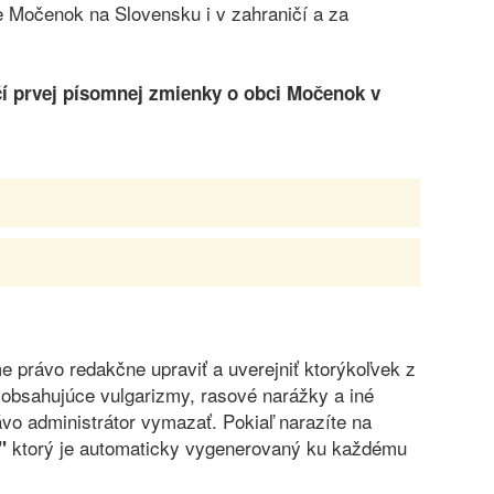
 Močenok na Slovensku i v zahraničí a za
í prvej písomnej zmienky o obci Močenok v
právo redakčne upraviť a uverejniť ktorýkoľvek z
obsahujúce vulgarizmy, rasové narážky a iné
vo administrátor vymazať. Pokiaľ narazíte na
ktorý je automaticky vygenerovaný ku každému
"