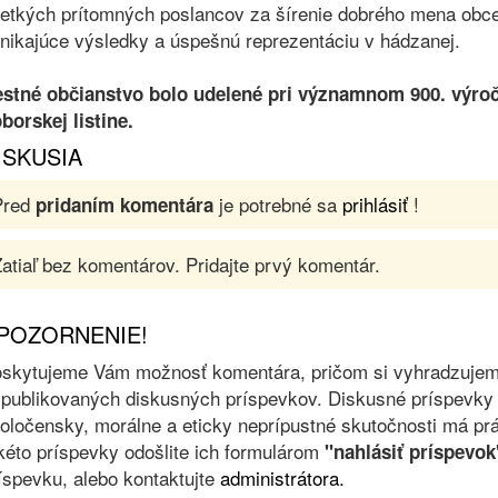
etkých prítomných poslancov za šírenie dobrého mena obce
nikajúce výsledky a úspešnú reprezentáciu v hádzanej.
stné občianstvo bolo udelené pri významnom 900. výroč
borskej listine.
ISKUSIA
Pred
je potrebné sa
prihlásiť
!
pridaním komentára
atiaľ bez komentárov. Pridajte prvý komentár.
POZORNENIE!
skytujeme Vám možnosť komentára, pričom si vyhradzujeme 
 publikovaných diskusných príspevkov. Diskusné príspevky 
oločensky, morálne a eticky neprípustné skutočnosti má prá
kéto príspevky odošlite ich formulárom
"nahlásiť príspevok
íspevku, alebo kontaktujte
administrátora.