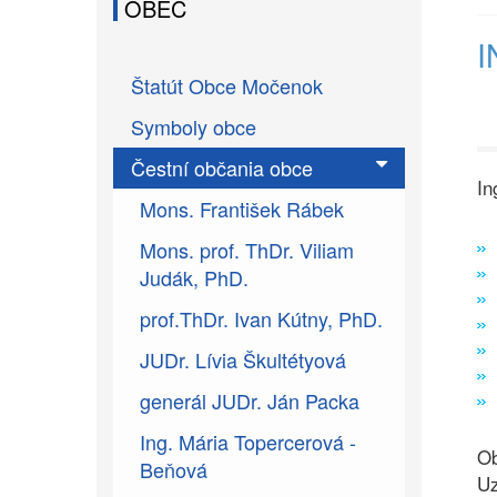
OBEC
I
Štatút Obce Močenok
Symboly obce
Čestní občania obce
In
Mons. František Rábek
Mons. prof. ThDr. Viliam
Judák, PhD.
prof.ThDr. Ivan Kútny, PhD.
JUDr. Lívia Škultétyová
generál JUDr. Ján Packa
Ing. Mária Topercerová -
Ob
Beňová
Uz