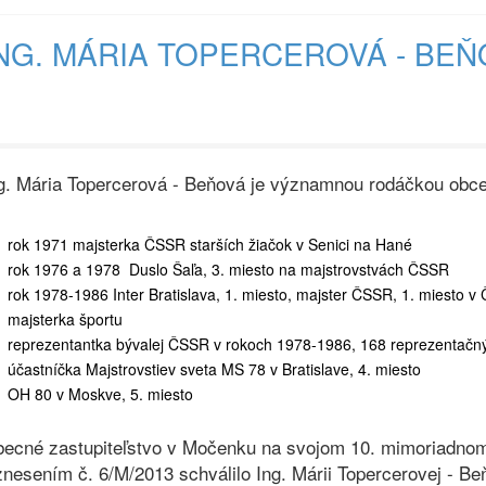
NG. MÁRIA TOPERCEROVÁ - BEŇ
g. Mária Topercerová - Beňová je významnou rodáčkou obce
rok 1971 majsterka ČSSR starších žiačok v Senici na Hané
rok 1976 a 1978 Duslo Šaľa, 3. miesto na majstrovstvách ČSSR
rok 1978-1986 Inter Bratislava, 1. miesto, majster ČSSR, 1. miesto 
majsterka športu
reprezentantka bývalej ČSSR v rokoch 1978-1986, 168 reprezentačn
účastníčka Majstrovstiev sveta MS 78 v Bratislave, 4. miesto
OH 80 v Moskve, 5. miesto
ecné zastupiteľstvo v Močenku na svojom 10. mimoriadnom
nesením č. 6/M/2013 schválilo Ing. Márii Topercerovej - B