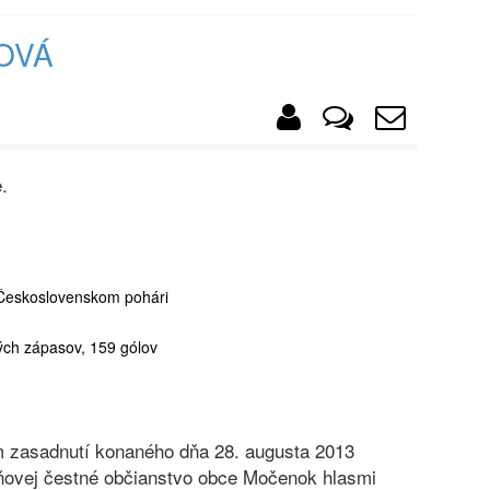
OVÁ
.
v Československom pohári
ých zápasov, 159 gólov
 zasadnutí konaného dňa 28. augusta 2013
eňovej čestné občianstvo obce Močenok hlasmi