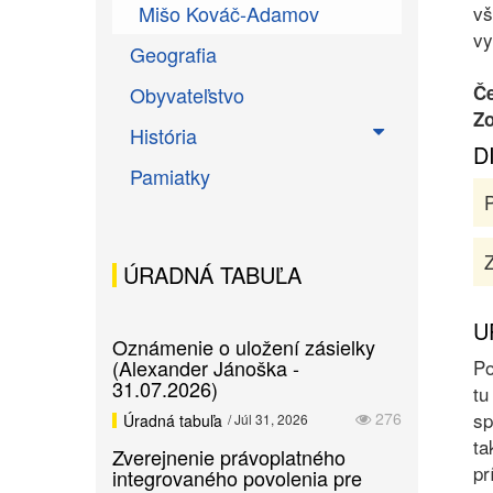
Mišo Kováč-Adamov
vš
vy
Geografia
Če
Obyvateľstvo
Zo
História
D
Pamiatky
Z
ÚRADNÁ TABUĽA
U
Oznámenie o uložení zásielky
(Alexander Jánoška -
Po
31.07.2026)
tu
sp
276
Úradná tabuľa
/ Júl 31, 2026
ta
Zverejnenie právoplatného
pr
integrovaného povolenia pre