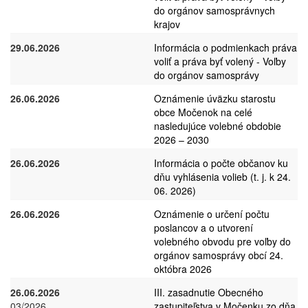
do orgánov samosprávnych
krajov
29.06.2026
Informácia o podmienkach práva
voliť a práva byť volený - Voľby
do orgánov samosprávy
26.06.2026
Oznámenie úväzku starostu
obce Močenok na celé
nasledujúce volebné obdobie
2026 – 2030
26.06.2026
Informácia o počte občanov ku
dňu vyhlásenia volieb (t. j. k 24.
06. 2026)
26.06.2026
Oznámenie o určení počtu
poslancov a o utvorení
volebného obvodu pre voľby do
orgánov samosprávy obcí 24.
októbra 2026
26.06.2026
III. zasadnutie Obecného
03/2026
zastupiteľstva v Močenku zo dňa