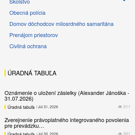
Školstvo
Obecná polícia
Domov dôchodcov milosrdného samaritána
Prenájom priestorov
Civilná ochrana
ÚRADNÁ TABUĽA
Oznámenie o uložení zásielky (Alexander Jánoška -
31.07.2026)
311
Úradná tabuľa
/ Júl 31, 2026
Zverejnenie právoplatného integrovaného povolenia
pre prevádzku…
301
Úradná tabuľa
/ Júl 30, 2026