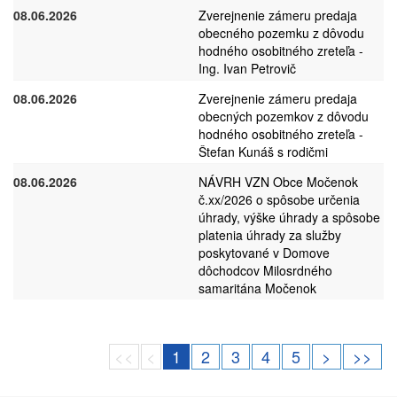
08.06.2026
Zverejnenie zámeru predaja
obecného pozemku z dôvodu
hodného osobitného zreteľa -
Ing. Ivan Petrovič
08.06.2026
Zverejnenie zámeru predaja
obecných pozemkov z dôvodu
hodného osobitného zreteľa -
Štefan Kunáš s rodičmi
08.06.2026
NÁVRH VZN Obce Močenok
č.xx/2026 o spôsobe určenia
úhrady, výške úhrady a spôsobe
platenia úhrady za služby
poskytované v Domove
dôchodcov Milosrdného
samaritána Močenok
<<
<
1
2
3
4
5
>
>>