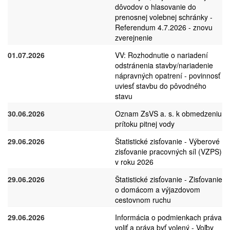
dôvodov o hlasovanie do
prenosnej volebnej schránky -
Referendum 4.7.2026 - znovu
zverejnenie
01.07.2026
VV: Rozhodnutie o nariadení
odstránenia stavby/nariadenie
nápravných opatrení - povinnosť
uviesť stavbu do pôvodného
stavu
30.06.2026
Oznam ZsVS a. s. k obmedzeniu
prítoku pitnej vody
29.06.2026
Štatistické zisťovanie - Výberové
zisťovanie pracovných síl (VZPS)
v roku 2026
29.06.2026
Štatistické zisťovanie - Zisťovanie
o domácom a výjazdovom
cestovnom ruchu
29.06.2026
Informácia o podmienkach práva
voliť a práva byť volený - Voľby