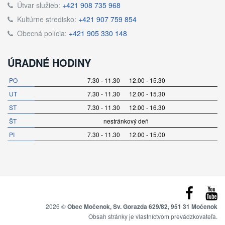
Útvar služieb:
+421 908 735 968
Kultúrne stredisko:
+421 907 759 854
Obecná polícia:
+421 905 330 148
ÚRADNÉ HODINY
PO
7.30 - 11.30 12.00 - 15.30
UT
7.30 - 11.30 12.00 - 15.30
ST
7.30 - 11.30 12.00 - 16.30
ŠT
nestránkový deň
PI
7.30 - 11.30 12.00 - 15.00
2026 ©
Obec Močenok, Sv. Gorazda 629/82, 951 31 Močenok
Obsah stránky je vlastníctvom prevádzkovateľa.