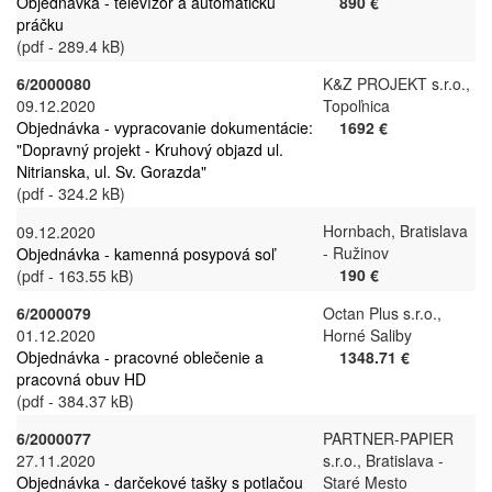
Objednávka - televízor a automatickú
890 €
práčku
(pdf - 289.4 kB)
6/2000080
K&Z PROJEKT s.r.o.,
09.12.2020
Topoľnica
Objednávka - vypracovanie dokumentácie:
1692 €
"Dopravný projekt - Kruhový objazd ul.
Nitrianska, ul. Sv. Gorazda"
(pdf - 324.2 kB)
Hornbach, Bratislava
09.12.2020
- Ružinov
Objednávka - kamenná posypová soľ
190 €
(pdf - 163.55 kB)
6/2000079
Octan Plus s.r.o.,
01.12.2020
Horné Saliby
Objednávka - pracovné oblečenie a
1348.71 €
pracovná obuv HD
(pdf - 384.37 kB)
6/2000077
PARTNER-PAPIER
27.11.2020
s.r.o., Bratislava -
Objednávka - darčekové tašky s potlačou
Staré Mesto