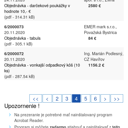
Objednávka - darčekové poukážky v
2580 €
hodnote 10,- €
(pdf - 314.31 kB)
6/2000073
EMER mark s.r.o.,
20.11.2020
Považská Bystrica
Objednávka - tabuls
84 €
(pdf - 305.1 kB)
6/2000072
Ing. Marián Podlesný,
20.11.2020
CZ Havířov
Objednávka - vonkajší odpadkový kôš (10
1156.2 €
ks)
(pdf - 287.54 kB)
<<
<
2
3
4
5
6
>
>>
Upozornenie !
Na prezeranie je potrebné mať nainštalovaný program
Acrobat Reader.
Program si môžete
zadarmo
stiahnuť a nainštalovať z
tejto