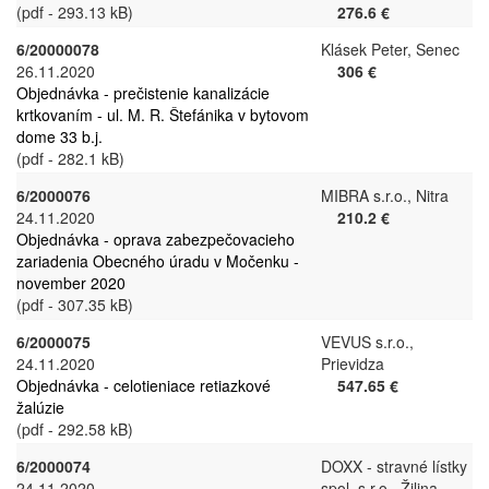
(pdf - 293.13 kB)
276.6 €
6/20000078
Klásek Peter, Senec
26.11.2020
306 €
Objednávka - prečistenie kanalizácie
krtkovaním - ul. M. R. Štefánika v bytovom
dome 33 b.j.
(pdf - 282.1 kB)
6/2000076
MIBRA s.r.o., Nitra
24.11.2020
210.2 €
Objednávka - oprava zabezpečovacieho
zariadenia Obecného úradu v Močenku -
november 2020
(pdf - 307.35 kB)
6/2000075
VEVUS s.r.o.,
24.11.2020
Prievidza
Objednávka - celotieniace retiazkové
547.65 €
žalúzie
(pdf - 292.58 kB)
6/2000074
DOXX - stravné lístky
24.11.2020
spol. s r.o., Žilina