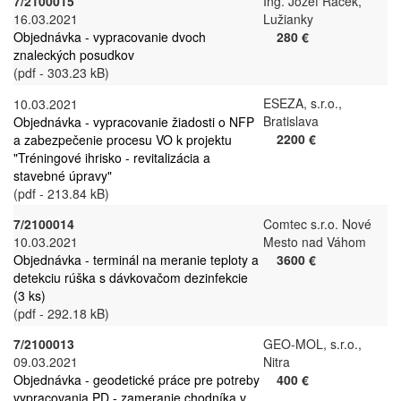
7/2100015
Ing. Jozef Raček,
16.03.2021
Lužianky
Objednávka - vypracovanie dvoch
280 €
znaleckých posudkov
(pdf - 303.23 kB)
ESEZA, s.r.o.,
10.03.2021
Bratislava
Objednávka - vypracovanie žiadosti o NFP
2200 €
a zabezpečenie procesu VO k projektu
"Tréningové ihrisko - revitalizácia a
stavebné úpravy"
(pdf - 213.84 kB)
7/2100014
Comtec s.r.o. Nové
10.03.2021
Mesto nad Váhom
Objednávka - terminál na meranie teploty a
3600 €
detekciu rúška s dávkovačom dezinfekcie
(3 ks)
(pdf - 292.18 kB)
7/2100013
GEO-MOL, s.r.o.,
09.03.2021
Nitra
Objednávka - geodetické práce pre potreby
400 €
vypracovania PD - zameranie chodníka v