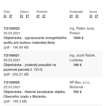
Číslo
Dátum
Predmet
Dodávateľ
Suma
7/2100022
Ing. Platko Juraj,
30.03.2021
Prešov
Objednávka - vypracovanie energetického
1500 €
auditu pre budovu materskej školy
(pdf - 196.89 kB)
7/2100021
Ing. Jozef Raček,
29.03.2021
Lužianky
Objednávka - znalecký posudok na
180 €
pozemok parcela č. 721/2
(pdf - 202.21 kB)
7/2100020
NP-Bau, s.r.o.,
25.03.2021
Močenok
Objednávka - čistenie kanalizácie objektu
700 €
Obecného úradu v Močenku
(pdf - 188.3 kB)