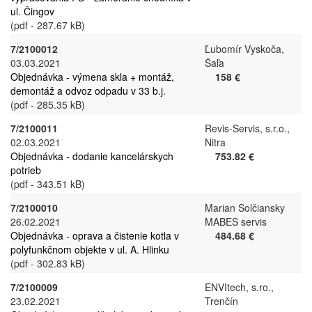
ul. Čingov
(pdf - 287.67 kB)
7/2100012
Ľubomír Vyskoča,
03.03.2021
Šaľa
Objednávka - výmena skla + montáž,
158 €
demontáž a odvoz odpadu v 33 b.j.
(pdf - 285.35 kB)
7/2100011
Revis-Servis, s.r.o.,
02.03.2021
Nitra
Objednávka - dodanie kancelárskych
753.82 €
potrieb
(pdf - 343.51 kB)
7/2100010
Marian Solčiansky
26.02.2021
MABES servis
Objednávka - oprava a čistenie kotla v
484.68 €
polyfunkčnom objekte v ul. A. Hlinku
(pdf - 302.83 kB)
7/2100009
ENVItech, s.ro.,
23.02.2021
Trenčín