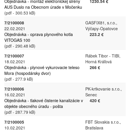
Objednávka - montáž elektronickej sirény
1230.54 €
AUS Duslo na Obecnom úrade v Močenku
(pdf - 300.53 kB)
7/2100008
GASFIX81, s.r.o.,
22.02.2021
Výčapy-Opatovce
Objednávka - oprava plynového kotla
223.2 €
VITOGAS 100
(pdf - 290.48 kB)
7/2100007
Rábek Tibor - TIBI,
18.02.2021
Horná Kráľová
Objednávka - plynové vykurovacie teleso
266 €
Mora (hospodársky dvor)
(pdf - 277.9 kB)
7/2100006
PK-krtkovanie s.r.o.,
16.02.2021
Senec
Objednávka - tlakové čistenie kanalizácie v
420 €
objekte obecného úradu - pošta
(pdf - 287.79 kB)
7/2100005
FBT Slovakia s.r.o.,
10.02.2021
Bratislava