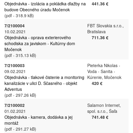
Objednávka - izolácia a pokládka dlažby na
441.36 €
budove Obecného úradu Močenok
(pdf - 318.9 kB)
7/2100004
FBT Slovakia s.r.o.,
10.02.2021
Bratislava
Objednávka - oprava exterierového
711.36 €
schodiska za javiskom - Kultúrny dom
Močenok
(pdf - 315.13 kB)
7/2100003
Pieterka Nikolas -
09.02.2021
Voda - Sanita -
Objednávka - tlakové čistenie a monitoring
Kúrenie, Močenok
kanalizácie v ulici D. Sčasného - objekt
420 €
Adventus
(pdf - 297.26 kB)
7/2100002
Salamon Internet,
01.02.2021
spol. s.r.o., Šaľa
Objednávka - kamera, dodávka a jej
741.48 €
montáž
(pdf - 291.27 kB)