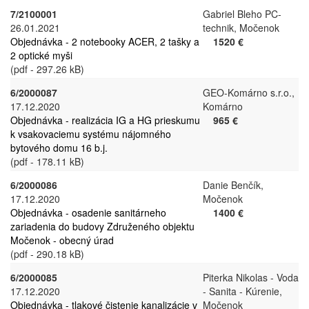
7/2100001
Gabriel Bleho PC-
26.01.2021
technik, Močenok
Objednávka - 2 notebooky ACER, 2 tašky a
1520 €
2 optické myši
(pdf - 297.26 kB)
6/2000087
GEO-Komárno s.r.o.,
17.12.2020
Komárno
Objednávka - realizácia IG a HG prieskumu
965 €
k vsakovaciemu systému nájomného
bytového domu 16 b.j.
(pdf - 178.11 kB)
6/2000086
Danie Benčík,
17.12.2020
Močenok
Objednávka - osadenie sanitárneho
1400 €
zariadenia do budovy Združeného objektu
Močenok - obecný úrad
(pdf - 290.18 kB)
6/2000085
Piterka Nikolas - Voda
17.12.2020
- Sanita - Kúrenie,
Objednávka - tlakové čistenie kanalizácie v
Močenok