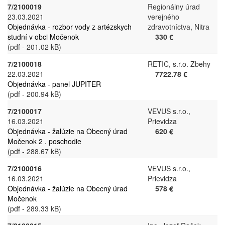
7/2100019
Regionálny úrad
23.03.2021
verejného
Objednávka - rozbor vody z artézskych
zdravotníctva, Nitra
studní v obci Močenok
330 €
(pdf - 201.02 kB)
7/2100018
RETIC, s.r.o. Zbehy
22.03.2021
7722.78 €
Objednávka - panel JUPITER
(pdf - 200.94 kB)
7/2100017
VEVUS s.r.o.,
16.03.2021
Prievidza
Objednávka - žalúzie na Obecný úrad
620 €
Močenok 2 . poschodie
(pdf - 288.67 kB)
7/2100016
VEVUS s.r.o.,
16.03.2021
Prievidza
Objednávka - žalúzie na Obecný úrad
578 €
Močenok
(pdf - 289.33 kB)