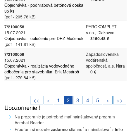
Objednávka - podhrabová betónová doska
35 ks
(pdf - 205.78 kB)
7/2100058
PYROKOMPLET
15.07.2021
s.r.o., Diakovce
Objednávka - oblečenie pre DHZ Močenok
3160.48 €
(pdf - 141.81 kB)
7/2100059
Západoslovenská
15.07.2021
vodárenská
Objednávka - realizácia vodovodného
spoločnosť, a.s. Nitra
odbočenia pre stavebníka: Erik Mesároš
0 €
(pdf - 279.84 kB)
<<
<
1
2
3
4
5
>
>>
Upozornenie !
Na prezeranie je potrebné mať nainštalovaný program
Acrobat Reader.
Program si môžete
zadarmo
stiahnuť a nainštalovať z
tejto