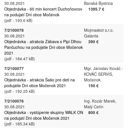
30.08.2021
Banská Bystrica
Objednávka - 60 min koncert Duchoňovcov
1395.7 €
na podujatí Dni obce Močenok
(pdf - 193.6 kB)
7/2100078
Mojmaskot s.r.o.
30.08.2021
Galanta
Objednávka - atrakcia Zábava s Pipi Dlhou
390 €
Pančuchou na podujatie Dni obce Močenok
2021
(pdf - 184.47 kB)
7/2100077
Mgr. Jaroslav Kováč -
30.08.2021
KOVÁČ SERVIS,
Objednávka - atrakcia Šašo pre deti na
Močenok
podujatie Dni obce Močenok 2021
150 €
(pdf - 192.25 kB)
7/2100076
Ing. Kozár Marek,
30.08.2021
Malý Cetín
Objednávka - vystúpenie skupiny WALK ON
800 €
na podujatí Dni obce Močenok 2021
(pdf - 185.34 kB)