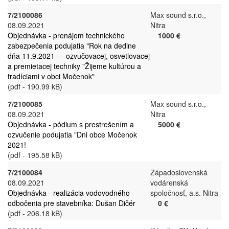
7/2100086
Max sound s.r.o.,
08.09.2021
Nitra
Objednávka - prenájom technického
1000 €
zabezpečenia podujatia "Rok na dedine
dňa 11.9.2021 - - ozvučovacej, osvetlovacej
a premietacej techniky "Žijeme kultúrou a
tradíciami v obci Močenok"
(pdf - 190.99 kB)
7/2100085
Max sound s.r.o.,
08.09.2021
Nitra
Objednávka - pódium s prestrešením a
5000 €
ozvučenie podujatia "Dni obce Močenok
2021!
(pdf - 195.58 kB)
7/2100084
Západoslovenská
08.09.2021
vodárenská
Objednávka - realizácia vodovodného
spoločnosť, a.s. Nitra
odbočenia pre stavebníka: Dušan Dičér
0 €
(pdf - 206.18 kB)