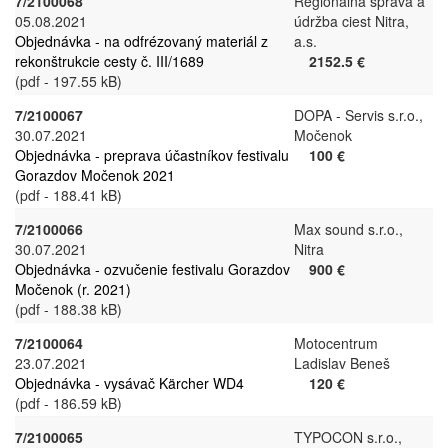
7/2100068
Regionálna správa a
05.08.2021
údržba ciest Nitra,
Objednávka - na odfrézovaný materiál z
a.s.
rekonštrukcie cesty č. III/1689
2152.5 €
(pdf - 197.55 kB)
7/2100067
DOPA - Servis s.r.o.,
30.07.2021
Močenok
Objednávka - preprava účastníkov festivalu
100 €
Gorazdov Močenok 2021
(pdf - 188.41 kB)
7/2100066
Max sound s.r.o.,
30.07.2021
Nitra
Objednávka - ozvučenie festivalu Gorazdov
900 €
Močenok (r. 2021)
(pdf - 188.38 kB)
7/2100064
Motocentrum
23.07.2021
Ladislav Beneš
Objednávka - vysávač Kärcher WD4
120 €
(pdf - 186.59 kB)
7/2100065
TYPOCON s.r.o.,