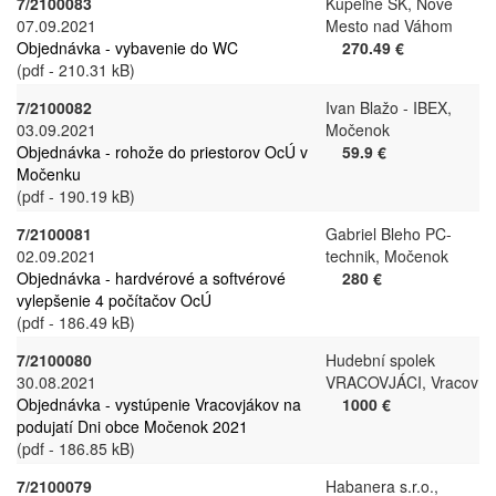
7/2100083
Kúpeľne SK, Nové
07.09.2021
Mesto nad Váhom
Objednávka - vybavenie do WC
270.49 €
(pdf - 210.31 kB)
7/2100082
Ivan Blažo - IBEX,
03.09.2021
Močenok
Objednávka - rohože do priestorov OcÚ v
59.9 €
Močenku
(pdf - 190.19 kB)
7/2100081
Gabriel Bleho PC-
02.09.2021
technik, Močenok
Objednávka - hardvérové a softvérové
280 €
vylepšenie 4 počítačov OcÚ
(pdf - 186.49 kB)
7/2100080
Hudební spolek
30.08.2021
VRACOVJÁCI, Vracov
Objednávka - vystúpenie Vracovjákov na
1000 €
podujatí Dni obce Močenok 2021
(pdf - 186.85 kB)
7/2100079
Habanera s.r.o.,