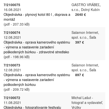
7/2100075
GASTRO VRÁBEĽ,
16.08.2021
s.r.o., Dolný Kubín
Objednávka - plynový kotol 80 l , doprava a
2640 €
montáž
(pdf - 207.33 kB)
7/2100074
Salamon Internet,
12.08.2021
spol. s.r.o., Šaľa
Objednávka - oprava kamerového systému
397 €
- výmena a nastavenie zariadení
poškodených búrkou - zdravotné stredisko
(pdf - 198.96 kB)
7/2100073
Salamon Internet,
12.08.2021
spol. s.r.o., Šaľa
Objednávka - oprava kamerového systému
897 €
- výmena a nastavenie zariadení
poškodených búrkou
(pdf - 209.72 kB)
7/2100072
Michal Lašut -
11.08.2021
fotograf a vydavateľ,
Objednávka - fotografovanie festivalu
Vrútky