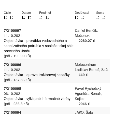
Číslo
Dátum
Predmet
Dodávateľ
Suma
7/2100097
Daniel Benčík,
11.10.2021
Močenok
Objednávka - prerábka vodovodného a
2280.27 €
kanalizačného potrubia v spoločenskej sále
obecného úradu
(pdf - 190.99 kB)
7/2100096
Motocentrum
11.10.2021
Ladislav Beneš, Šaľa
Objednávka - oprava traktorovej kosačky
449 €
(pdf - 187.86 kB)
7/2100095
Pavel Rychetský -
06.10.2021
Agentúra Bonair,
Objednávka - výklopné informačné vitríny
Kojice
(pdf - 236.3 kB)
2046 €
7/2100094
JAKO, Šaľa