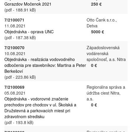
Gorazdov Močenok 2021
250 €
(pdf - 188.91 kB)
7/2100071
Otto Čank s.r.o.,
11.08.2021
Detva
Objednávka - oprava UNC
5000 €
(pdf - 187.38 kB)
7/2100070
Západoslovenská
10.08.2021
vodárenská
Objednávka - realizácia vodovodného
spoločnosť, a.s. Nitra
odbočenia pre stavebníkov: Martina a Peter
0 €
Berkešoví
(pdf - 223.86 kB)
7/2100069
Regionálna správa a
05.08.2021
údržba ciest Nitra,
Objednávka - vodorovné značenie
a.s.
prechodov pre chodcov v ul. Školská a
0 €
Družstevná a parkovacích miest pri
zdravotnom stredisku
(pdf - 193.8 kB)