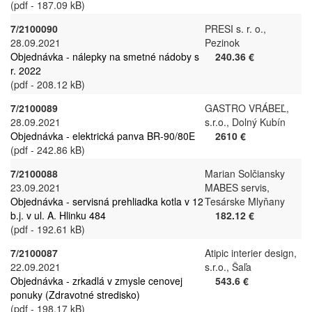
(pdf - 187.09 kB)
7/2100090
PRESI s. r. o.,
28.09.2021
Pezinok
Objednávka - nálepky na smetné nádoby s
240.36 €
r. 2022
(pdf - 208.12 kB)
7/2100089
GASTRO VRÁBEĽ,
28.09.2021
s.r.o., Dolný Kubín
Objednávka - elektrická panva BR-90/80E
2610 €
(pdf - 242.86 kB)
7/2100088
Marian Solčiansky
23.09.2021
MABES servis,
Objednávka - servisná prehliadka kotla v 12
Tesárske Mlyňany
b.j. v ul. A. Hlinku 484
182.12 €
(pdf - 192.61 kB)
7/2100087
Atipic interier design,
22.09.2021
s.r.o., Šaľa
Objednávka - zrkadlá v zmysle cenovej
543.6 €
ponuky (Zdravotné stredisko)
(pdf - 198.17 kB)