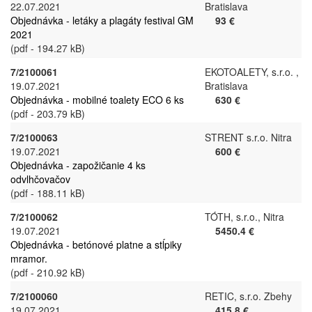
22.07.2021
Bratislava
Objednávka - letáky a plagáty festival GM
93 €
2021
(pdf - 194.27 kB)
7/2100061
EKOTOALETY, s.r.o. ,
19.07.2021
Bratislava
Objednávka - mobilné toalety ECO 6 ks
630 €
(pdf - 203.79 kB)
7/2100063
STRENT s.r.o. Nitra
19.07.2021
600 €
Objednávka - zapožičanie 4 ks
odvlhčovačov
(pdf - 188.11 kB)
7/2100062
TÓTH, s.r.o., Nitra
19.07.2021
5450.4 €
Objednávka - betónové platne a stĺpiky
mramor.
(pdf - 210.92 kB)
7/2100060
RETIC, s.r.o. Zbehy
19.07.2021
415.8 €