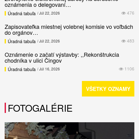
oznámenia o delegovaní…
476
Úradná tabuľa
/ Júl 22, 2026
Zapisovateľka miestnej volebnej komisie vo voľbách
do orgánov…
483
Úradná tabuľa
/ Júl 22, 2026
Oznámenie o začatí výstavby: ,,Rekonštrukcia
chodníka v ulici Čingov
1106
Úradná tabuľa
/ Júl 16, 2026
VŠETKY OZNAMY
FOTOGALÉRIE