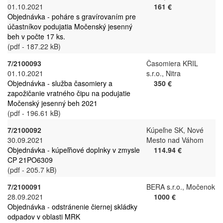
01.10.2021
161 €
Objednávka - poháre s gravírovaním pre
účastníkov podujatia Močenský jesenný
beh v počte 17 ks.
(pdf - 187.22 kB)
7/2100093
Časomiera KRIL
01.10.2021
s.r.o., Nitra
Objednávka - služba časomiery a
350 €
zapožičanie vratného čipu na podujatie
Močenský jesenný beh 2021
(pdf - 196.61 kB)
7/2100092
Kúpeľne SK, Nové
30.09.2021
Mesto nad Váhom
Objednávka - kúpeľňové doplnky v zmysle
114.94 €
CP 21PO6309
(pdf - 205.7 kB)
7/2100091
BERA s.r.o., Močenok
28.09.2021
1000 €
Objednávka - odstránenie čiernej skládky
odpadov v oblasti MRK