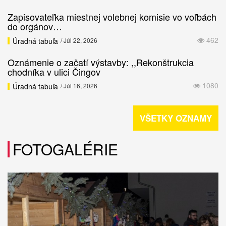
Zapisovateľka miestnej volebnej komisie vo voľbách
do orgánov…
462
Úradná tabuľa
/ Júl 22, 2026
Oznámenie o začatí výstavby: ,,Rekonštrukcia
chodníka v ulici Čingov
1080
Úradná tabuľa
/ Júl 16, 2026
VŠETKY OZNAMY
FOTOGALÉRIE