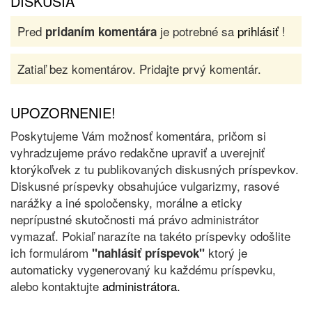
DISKUSIA
Pred
je potrebné sa
prihlásiť
!
pridaním komentára
Zatiaľ bez komentárov. Pridajte prvý komentár.
UPOZORNENIE!
Poskytujeme Vám možnosť komentára, pričom si
vyhradzujeme právo redakčne upraviť a uverejniť
ktorýkoľvek z tu publikovaných diskusných príspevkov.
Diskusné príspevky obsahujúce vulgarizmy, rasové
narážky a iné spoločensky, morálne a eticky
neprípustné skutočnosti má právo administrátor
vymazať. Pokiaľ narazíte na takéto príspevky odošlite
ich formulárom
ktorý je
"nahlásiť príspevok"
automaticky vygenerovaný ku každému príspevku,
alebo kontaktujte
administrátora.