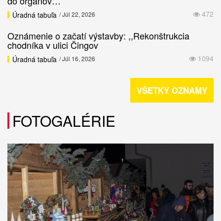
do orgánov…
472
Úradná tabuľa
/ Júl 22, 2026
Oznámenie o začatí výstavby: ,,Rekonštrukcia
chodníka v ulici Čingov
1094
Úradná tabuľa
/ Júl 16, 2026
VŠETKY OZNAMY
FOTOGALÉRIE