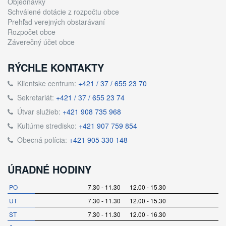
Objednávky
Schválené dotácie z rozpočtu obce
Prehľad verejných obstarávaní
Rozpočet obce
Záverečný účet obce
RÝCHLE KONTAKTY
Klientske centrum:
+421 / 37 / 655 23 70
Sekretariát:
+421 / 37 / 655 23 74
Útvar služieb:
+421 908 735 968
Kultúrne stredisko:
+421 907 759 854
Obecná polícia:
+421 905 330 148
ÚRADNÉ HODINY
PO
7.30 - 11.30 12.00 - 15.30
UT
7.30 - 11.30 12.00 - 15.30
ST
7.30 - 11.30 12.00 - 16.30