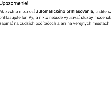
Upozornenie!
Ak zvolíte možnosť
, uistite 
automatického prihlasovania
prihlasujete len Vy, a nikto nebude využívať služby moce
zapínať na cudzích počítačoch a ani na verejných miestach a