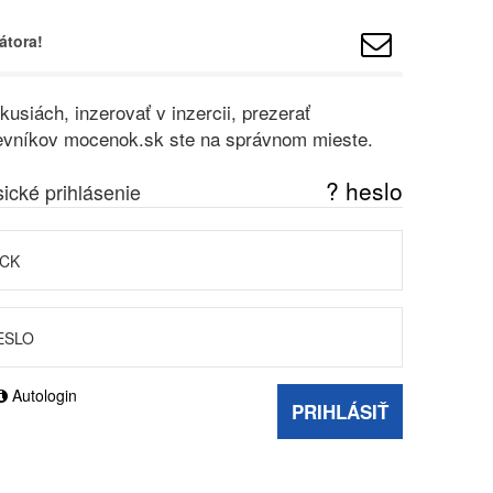
átora!
usiách, inzerovať v inzercii, prezerať
vštevníkov mocenok.sk ste na správnom mieste.
? heslo
sické prihlásenie
Autologin
PRIHLÁSIŤ