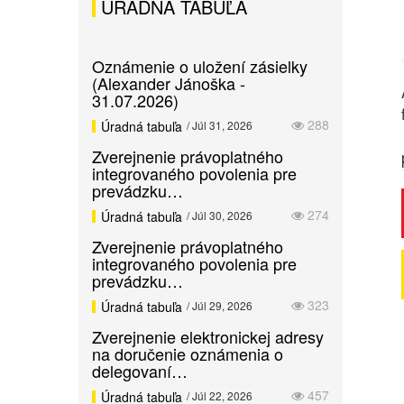
ÚRADNÁ TABUĽA
Oznámenie o uložení zásielky
(Alexander Jánoška -
31.07.2026)
288
Úradná tabuľa
/ Júl 31, 2026
Zverejnenie právoplatného
integrovaného povolenia pre
prevádzku…
274
Úradná tabuľa
/ Júl 30, 2026
Zverejnenie právoplatného
integrovaného povolenia pre
prevádzku…
323
Úradná tabuľa
/ Júl 29, 2026
Zverejnenie elektronickej adresy
na doručenie oznámenia o
delegovaní…
457
Úradná tabuľa
/ Júl 22, 2026