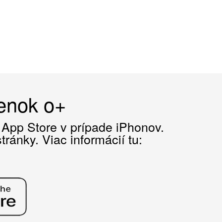
čenok o+
z App Store v prípade iPhonov.
ránky. Viac informácií tu: