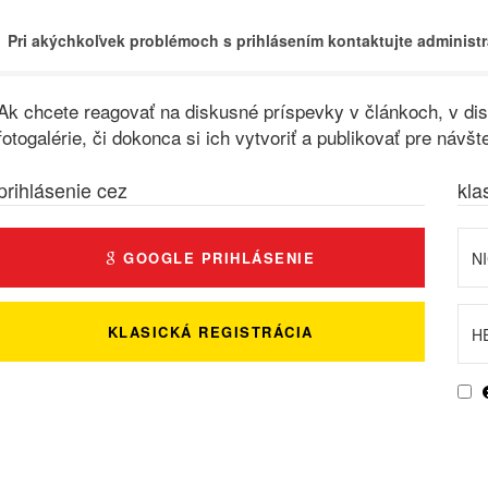
Pri akýchkoľvek problémoch s prihlásením kontaktujte administr
Ak chcete reagovať na diskusné príspevky v článkoch, v disk
fotogalérie, či dokonca si ich vytvoriť a publikovať pre ná
prihlásenie cez
kla
GOOGLE PRIHLÁSENIE
KLASICKÁ REGISTRÁCIA