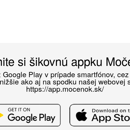
ite si šikovnú appku Mo
ez Google Play v prípade smartfónov, ce
 nižšie ako aj na spodku našej webovej st
https://app.mocenok.sk/