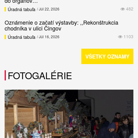
do orgánov…
482
Úradná tabuľa
/ Júl 22, 2026
Oznámenie o začatí výstavby: ,,Rekonštrukcia
chodníka v ulici Čingov
1103
Úradná tabuľa
/ Júl 16, 2026
VŠETKY OZNAMY
FOTOGALÉRIE