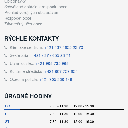
Objednávky
Schválené dotácie z rozpočtu obce
Prehľad verejných obstarávaní
Rozpočet obce
Záverečný účet obce
RÝCHLE KONTAKTY
Klientske centrum:
+421 / 37 / 655 23 70
Sekretariát:
+421 / 37 / 655 23 74
Útvar služieb:
+421 908 735 968
Kultúrne stredisko:
+421 907 759 854
Obecná polícia:
+421 905 330 148
ÚRADNÉ HODINY
PO
7.30 - 11.30 12.00 - 15.30
UT
7.30 - 11.30 12.00 - 15.30
ST
7.30 - 11.30 12.00 - 16.30