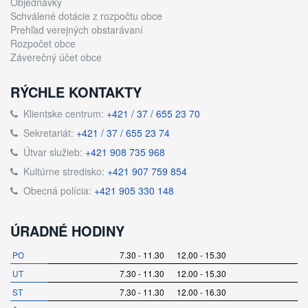
Objednávky
Schválené dotácie z rozpočtu obce
Prehľad verejných obstarávaní
Rozpočet obce
Záverečný účet obce
RÝCHLE KONTAKTY
Klientske centrum:
+421 / 37 / 655 23 70
Sekretariát:
+421 / 37 / 655 23 74
Útvar služieb:
+421 908 735 968
Kultúrne stredisko:
+421 907 759 854
Obecná polícia:
+421 905 330 148
ÚRADNÉ HODINY
PO
7.30 - 11.30 12.00 - 15.30
UT
7.30 - 11.30 12.00 - 15.30
ST
7.30 - 11.30 12.00 - 16.30