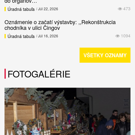
do orgánov…
473
Úradná tabuľa
/ Júl 22, 2026
Oznámenie o začatí výstavby: ,,Rekonštrukcia
chodníka v ulici Čingov
1094
Úradná tabuľa
/ Júl 16, 2026
VŠETKY OZNAMY
FOTOGALÉRIE