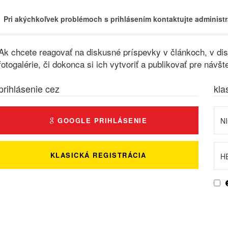
Pri akýchkoľvek problémoch s prihlásením kontaktujte administr
Ak chcete reagovať na diskusné príspevky v článkoch, v disk
fotogalérie, či dokonca si ich vytvoriť a publikovať pre ná
prihlásenie cez
kla
GOOGLE PRIHLÁSENIE
KLASICKÁ REGISTRÁCIA