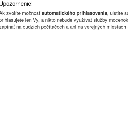
Upozornenie!
Ak zvolíte možnosť
, uistite 
automatického prihlasovania
prihlasujete len Vy, a nikto nebude využívať služby moce
zapínať na cudzích počítačoch a ani na verejných miestach a