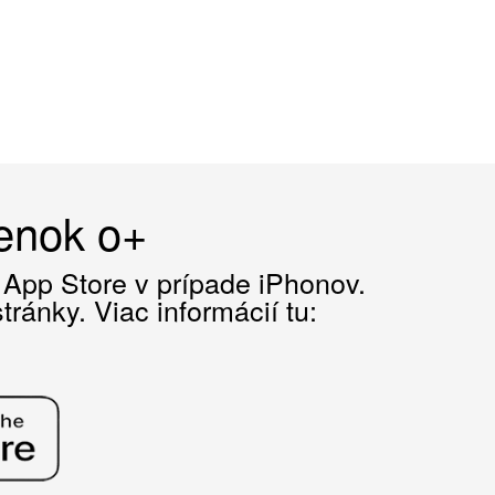
čenok o+
z App Store v prípade iPhonov.
ránky. Viac informácií tu: