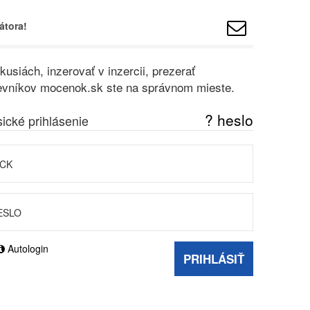
átora!
usiách, inzerovať v inzercii, prezerať
vštevníkov mocenok.sk ste na správnom mieste.
? heslo
sické prihlásenie
Autologin
PRIHLÁSIŤ