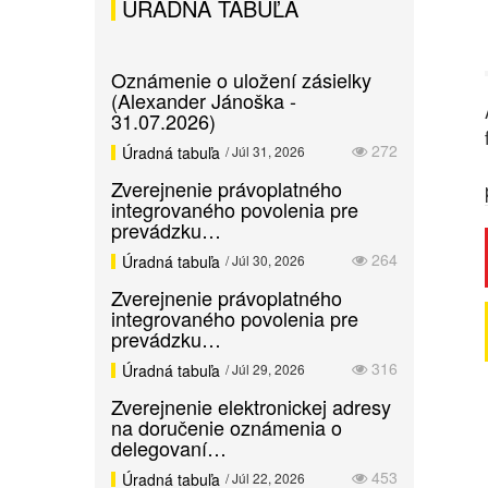
ÚRADNÁ TABUĽA
Oznámenie o uložení zásielky
(Alexander Jánoška -
31.07.2026)
272
Úradná tabuľa
/ Júl 31, 2026
Zverejnenie právoplatného
integrovaného povolenia pre
prevádzku…
264
Úradná tabuľa
/ Júl 30, 2026
Zverejnenie právoplatného
integrovaného povolenia pre
prevádzku…
316
Úradná tabuľa
/ Júl 29, 2026
Zverejnenie elektronickej adresy
na doručenie oznámenia o
delegovaní…
453
Úradná tabuľa
/ Júl 22, 2026