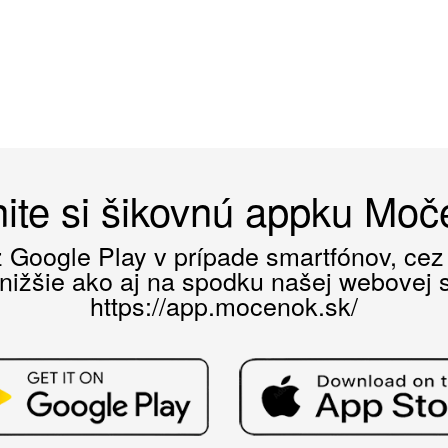
ite si šikovnú appku Mo
ez Google Play v prípade smartfónov, ce
 nižšie ako aj na spodku našej webovej st
https://app.mocenok.sk/