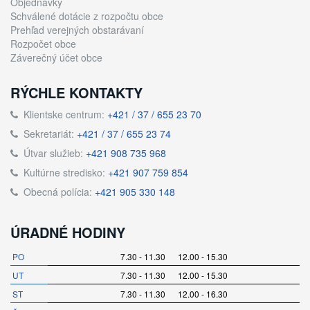
Objednávky
Schválené dotácie z rozpočtu obce
Prehľad verejných obstarávaní
Rozpočet obce
Záverečný účet obce
RÝCHLE KONTAKTY
Klientske centrum:
+421 / 37 / 655 23 70
Sekretariát:
+421 / 37 / 655 23 74
Útvar služieb:
+421 908 735 968
Kultúrne stredisko:
+421 907 759 854
Obecná polícia:
+421 905 330 148
ÚRADNÉ HODINY
PO
7.30 - 11.30 12.00 - 15.30
UT
7.30 - 11.30 12.00 - 15.30
ST
7.30 - 11.30 12.00 - 16.30