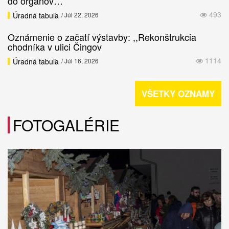
do orgánov…
493
Úradná tabuľa
/ Júl 22, 2026
Oznámenie o začatí výstavby: ,,Rekonštrukcia
chodníka v ulici Čingov
1114
Úradná tabuľa
/ Júl 16, 2026
VŠETKY OZNAMY
FOTOGALÉRIE