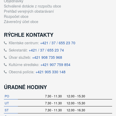
Objednávky
Schválené dotácie z rozpočtu obce
Prehľad verejných obstarávaní
Rozpočet obce
Záverečný účet obce
RÝCHLE KONTAKTY
Klientske centrum:
+421 / 37 / 655 23 70
Sekretariát:
+421 / 37 / 655 23 74
Útvar služieb:
+421 908 735 968
Kultúrne stredisko:
+421 907 759 854
Obecná polícia:
+421 905 330 148
ÚRADNÉ HODINY
PO
7.30 - 11.30 12.00 - 15.30
UT
7.30 - 11.30 12.00 - 15.30
ST
7.30 - 11.30 12.00 - 16.30