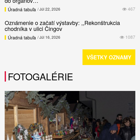
do orgánov…
467
Úradná tabuľa
/ Júl 22, 2026
Oznámenie o začatí výstavby: ,,Rekonštrukcia
chodníka v ulici Čingov
1087
Úradná tabuľa
/ Júl 16, 2026
VŠETKY OZNAMY
FOTOGALÉRIE