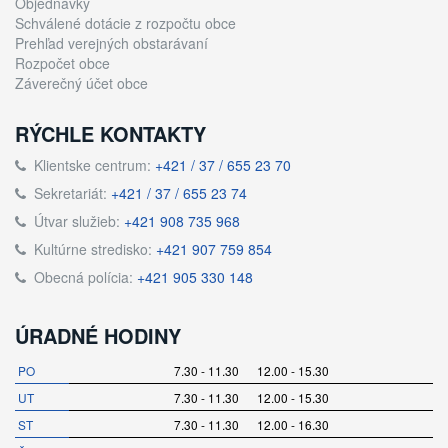
Objednávky
Schválené dotácie z rozpočtu obce
Prehľad verejných obstarávaní
Rozpočet obce
Záverečný účet obce
RÝCHLE KONTAKTY
Klientske centrum:
+421 / 37 / 655 23 70
Sekretariát:
+421 / 37 / 655 23 74
Útvar služieb:
+421 908 735 968
Kultúrne stredisko:
+421 907 759 854
Obecná polícia:
+421 905 330 148
ÚRADNÉ HODINY
PO
7.30 - 11.30 12.00 - 15.30
UT
7.30 - 11.30 12.00 - 15.30
ST
7.30 - 11.30 12.00 - 16.30