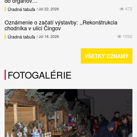
do orgánov…
472
Úradná tabuľa
/ Júl 22, 2026
Oznámenie o začatí výstavby: ,,Rekonštrukcia
chodníka v ulici Čingov
1092
Úradná tabuľa
/ Júl 16, 2026
VŠETKY OZNAMY
FOTOGALÉRIE