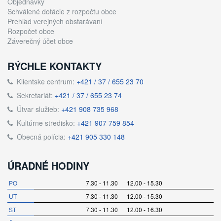
Objednávky
Schválené dotácie z rozpočtu obce
Prehľad verejných obstarávaní
Rozpočet obce
Záverečný účet obce
RÝCHLE KONTAKTY
Klientske centrum:
+421 / 37 / 655 23 70
Sekretariát:
+421 / 37 / 655 23 74
Útvar služieb:
+421 908 735 968
Kultúrne stredisko:
+421 907 759 854
Obecná polícia:
+421 905 330 148
ÚRADNÉ HODINY
PO
7.30 - 11.30 12.00 - 15.30
UT
7.30 - 11.30 12.00 - 15.30
ST
7.30 - 11.30 12.00 - 16.30