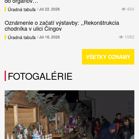
do orgánov…
464
Úradná tabuľa
/ Júl 22, 2026
Oznámenie o začatí výstavby: ,,Rekonštrukcia
chodníka v ulici Čingov
1082
Úradná tabuľa
/ Júl 16, 2026
VŠETKY OZNAMY
FOTOGALÉRIE