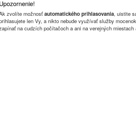
Upozornenie!
Ak zvolíte možnosť
, uistite 
automatického prihlasovania
prihlasujete len Vy, a nikto nebude využívať služby moce
zapínať na cudzích počítačoch a ani na verejných miestach a