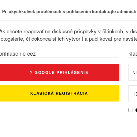
Pri akýchkoľvek problémoch s prihlásením kontaktujte administr
Ak chcete reagovať na diskusné príspevky v článkoch, v disk
fotogalérie, či dokonca si ich vytvoriť a publikovať pre ná
prihlásenie cez
kla
GOOGLE PRIHLÁSENIE
KLASICKÁ REGISTRÁCIA