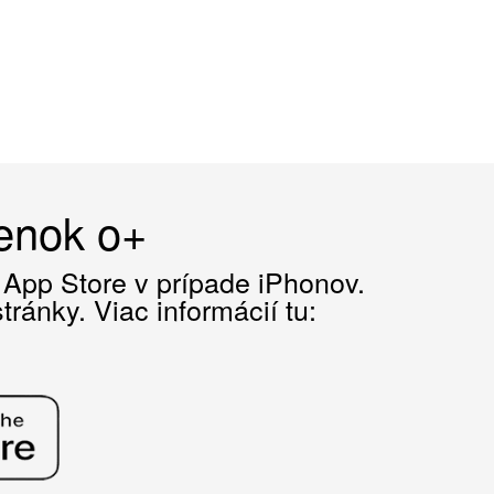
čenok o+
z App Store v prípade iPhonov.
ránky. Viac informácií tu: