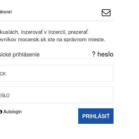
átora!
usiách, inzerovať v inzercii, prezerať
vštevníkov mocenok.sk ste na správnom mieste.
? heslo
sické prihlásenie
Autologin
PRIHLÁSIŤ