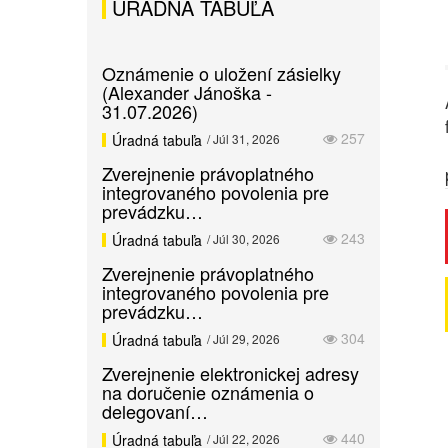
ÚRADNÁ TABUĽA
Oznámenie o uložení zásielky
(Alexander Jánoška -
31.07.2026)
257
Úradná tabuľa
/ Júl 31, 2026
Zverejnenie právoplatného
integrovaného povolenia pre
prevádzku…
243
Úradná tabuľa
/ Júl 30, 2026
Zverejnenie právoplatného
integrovaného povolenia pre
prevádzku…
304
Úradná tabuľa
/ Júl 29, 2026
Zverejnenie elektronickej adresy
na doručenie oznámenia o
delegovaní…
440
Úradná tabuľa
/ Júl 22, 2026