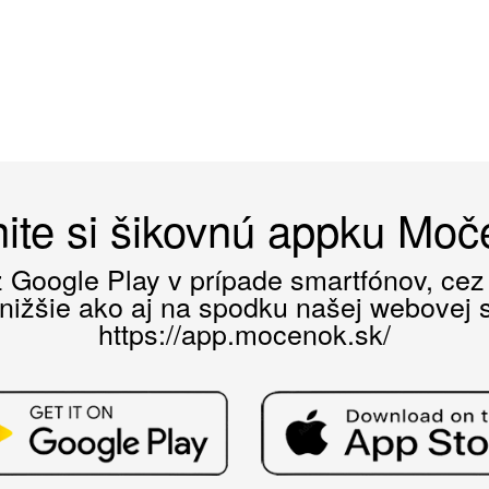
ite si šikovnú appku Mo
ez Google Play v prípade smartfónov, ce
 nižšie ako aj na spodku našej webovej st
https://app.mocenok.sk/