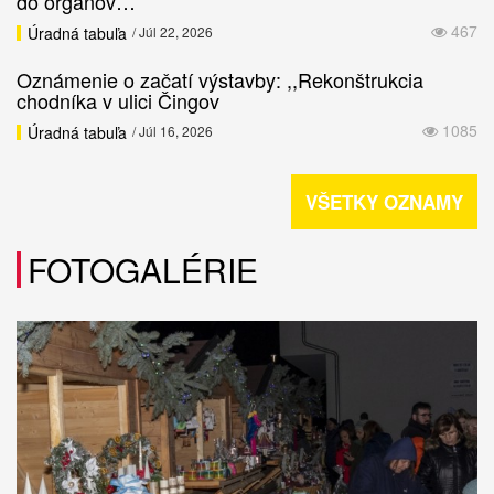
do orgánov…
467
Úradná tabuľa
/ Júl 22, 2026
Oznámenie o začatí výstavby: ,,Rekonštrukcia
chodníka v ulici Čingov
1085
Úradná tabuľa
/ Júl 16, 2026
VŠETKY OZNAMY
FOTOGALÉRIE