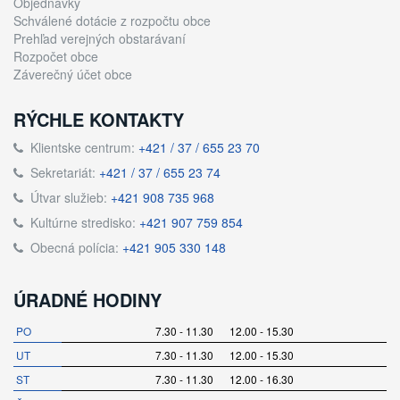
Objednávky
Schválené dotácie z rozpočtu obce
Prehľad verejných obstarávaní
Rozpočet obce
Záverečný účet obce
RÝCHLE KONTAKTY
Klientske centrum:
+421 / 37 / 655 23 70
Sekretariát:
+421 / 37 / 655 23 74
Útvar služieb:
+421 908 735 968
Kultúrne stredisko:
+421 907 759 854
Obecná polícia:
+421 905 330 148
ÚRADNÉ HODINY
PO
7.30 - 11.30 12.00 - 15.30
UT
7.30 - 11.30 12.00 - 15.30
ST
7.30 - 11.30 12.00 - 16.30