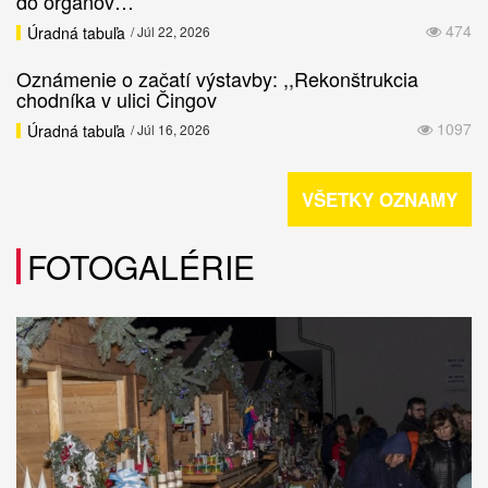
do orgánov…
474
Úradná tabuľa
/ Júl 22, 2026
Oznámenie o začatí výstavby: ,,Rekonštrukcia
chodníka v ulici Čingov
1097
Úradná tabuľa
/ Júl 16, 2026
VŠETKY OZNAMY
FOTOGALÉRIE