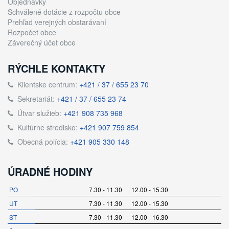
Objednávky
Schválené dotácie z rozpočtu obce
Prehľad verejných obstarávaní
Rozpočet obce
Záverečný účet obce
RÝCHLE KONTAKTY
Klientske centrum:
+421 / 37 / 655 23 70
Sekretariát:
+421 / 37 / 655 23 74
Útvar služieb:
+421 908 735 968
Kultúrne stredisko:
+421 907 759 854
Obecná polícia:
+421 905 330 148
ÚRADNÉ HODINY
PO
7.30 - 11.30 12.00 - 15.30
UT
7.30 - 11.30 12.00 - 15.30
ST
7.30 - 11.30 12.00 - 16.30