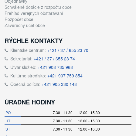
Objednávky
Schválené dotácie z rozpočtu obce
Prehľad verejných obstarávaní
Rozpočet obce
Záverečný účet obce
RÝCHLE KONTAKTY
Klientske centrum:
+421 / 37 / 655 23 70
Sekretariát:
+421 / 37 / 655 23 74
Útvar služieb:
+421 908 735 968
Kultúrne stredisko:
+421 907 759 854
Obecná polícia:
+421 905 330 148
ÚRADNÉ HODINY
PO
7.30 - 11.30 12.00 - 15.30
UT
7.30 - 11.30 12.00 - 15.30
ST
7.30 - 11.30 12.00 - 16.30