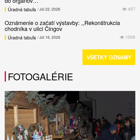
do orgánov…
457
Úradná tabuľa
/ Júl 22, 2026
Oznámenie o začatí výstavby: ,,Rekonštrukcia
chodníka v ulici Čingov
1068
Úradná tabuľa
/ Júl 16, 2026
VŠETKY OZNAMY
FOTOGALÉRIE