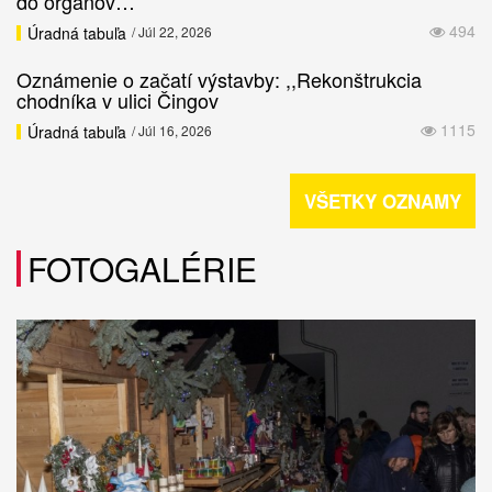
do orgánov…
494
Úradná tabuľa
/ Júl 22, 2026
Oznámenie o začatí výstavby: ,,Rekonštrukcia
chodníka v ulici Čingov
1115
Úradná tabuľa
/ Júl 16, 2026
VŠETKY OZNAMY
FOTOGALÉRIE