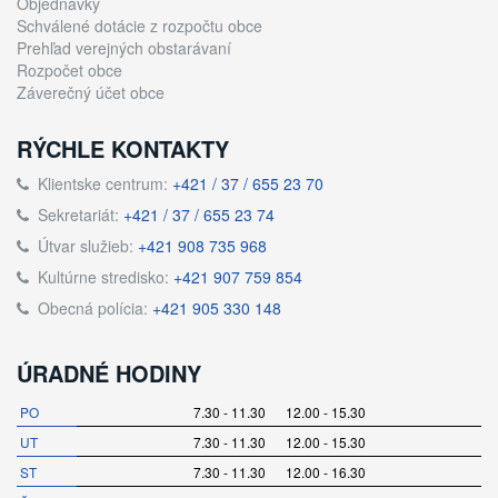
Objednávky
Schválené dotácie z rozpočtu obce
Prehľad verejných obstarávaní
Rozpočet obce
Záverečný účet obce
RÝCHLE KONTAKTY
Klientske centrum:
+421 / 37 / 655 23 70
Sekretariát:
+421 / 37 / 655 23 74
Útvar služieb:
+421 908 735 968
Kultúrne stredisko:
+421 907 759 854
Obecná polícia:
+421 905 330 148
ÚRADNÉ HODINY
PO
7.30 - 11.30 12.00 - 15.30
UT
7.30 - 11.30 12.00 - 15.30
ST
7.30 - 11.30 12.00 - 16.30