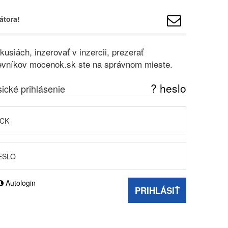
átora!
usiách, inzerovať v inzercii, prezerať
vštevníkov mocenok.sk ste na správnom mieste.
? heslo
sické prihlásenie
Autologin
PRIHLÁSIŤ