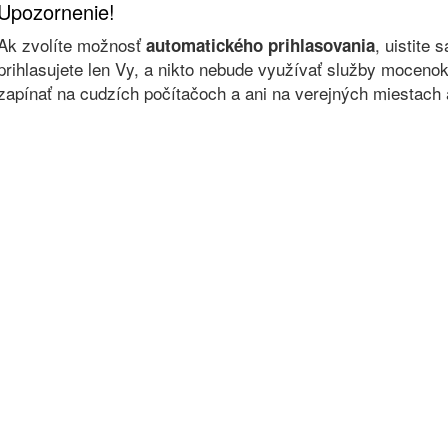
Upozornenie!
Ak zvolíte možnosť
, uistite 
automatického prihlasovania
prihlasujete len Vy, a nikto nebude využívať služby moce
zapínať na cudzích počítačoch a ani na verejných miestach a