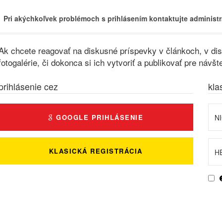
Pri akýchkoľvek problémoch s prihlásením kontaktujte administr
Ak chcete reagovať na diskusné príspevky v článkoch, v disk
fotogalérie, či dokonca si ich vytvoriť a publikovať pre ná
prihlásenie cez
kla
GOOGLE PRIHLÁSENIE
KLASICKÁ REGISTRÁCIA