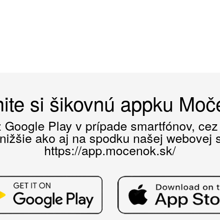
ite si šikovnú appku Mo
ez Google Play v prípade smartfónov, ce
 nižšie ako aj na spodku našej webovej st
https://app.mocenok.sk/