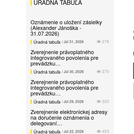
ÚRADNÁ TABUĽA
Oznámenie o uložení zásielky
(Alexander Jánoška -
31.07.2026)
278
Úradná tabuľa
/ Júl 31, 2026
Zverejnenie právoplatného
integrovaného povolenia pre
prevádzku…
270
Úradná tabuľa
/ Júl 30, 2026
Zverejnenie právoplatného
integrovaného povolenia pre
prevádzku…
320
Úradná tabuľa
/ Júl 29, 2026
Zverejnenie elektronickej adresy
na doručenie oznámenia o
delegovaní…
453
Úradná tabuľa
/ Júl 22, 2026