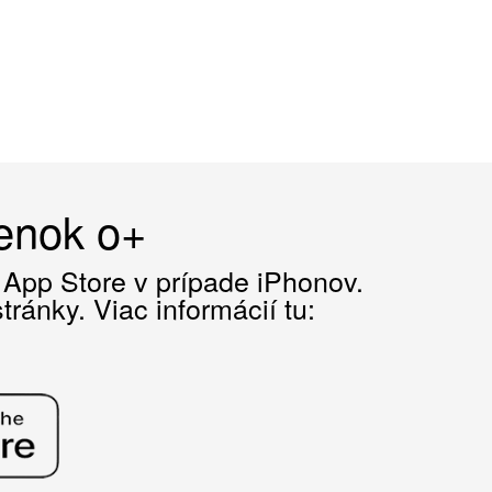
čenok o+
z App Store v prípade iPhonov.
ránky. Viac informácií tu: