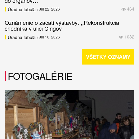
do orgánov…
464
Úradná tabuľa
/ Júl 22, 2026
Oznámenie o začatí výstavby: ,,Rekonštrukcia
chodníka v ulici Čingov
1082
Úradná tabuľa
/ Júl 16, 2026
VŠETKY OZNAMY
FOTOGALÉRIE