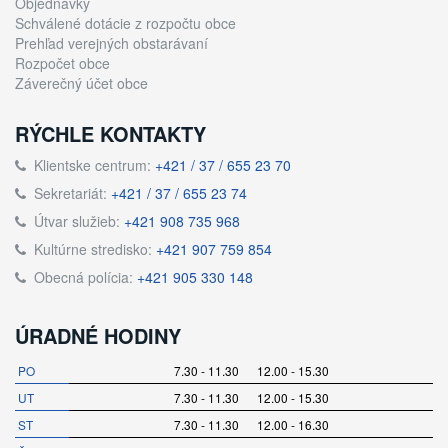
Objednávky
Schválené dotácie z rozpočtu obce
Prehľad verejných obstarávaní
Rozpočet obce
Záverečný účet obce
RÝCHLE KONTAKTY
Klientske centrum:
+421 / 37 / 655 23 70
Sekretariát:
+421 / 37 / 655 23 74
Útvar služieb:
+421 908 735 968
Kultúrne stredisko:
+421 907 759 854
Obecná polícia:
+421 905 330 148
ÚRADNÉ HODINY
PO
7.30 - 11.30 12.00 - 15.30
UT
7.30 - 11.30 12.00 - 15.30
ST
7.30 - 11.30 12.00 - 16.30