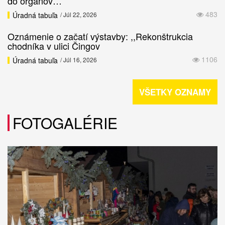
do orgánov…
483
Úradná tabuľa
/ Júl 22, 2026
Oznámenie o začatí výstavby: ,,Rekonštrukcia
chodníka v ulici Čingov
1106
Úradná tabuľa
/ Júl 16, 2026
VŠETKY OZNAMY
FOTOGALÉRIE