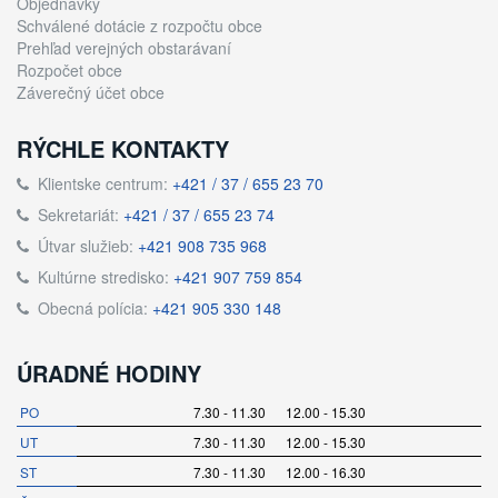
Objednávky
Schválené dotácie z rozpočtu obce
Prehľad verejných obstarávaní
Rozpočet obce
Záverečný účet obce
RÝCHLE KONTAKTY
Klientske centrum:
+421 / 37 / 655 23 70
Sekretariát:
+421 / 37 / 655 23 74
Útvar služieb:
+421 908 735 968
Kultúrne stredisko:
+421 907 759 854
Obecná polícia:
+421 905 330 148
ÚRADNÉ HODINY
PO
7.30 - 11.30 12.00 - 15.30
UT
7.30 - 11.30 12.00 - 15.30
ST
7.30 - 11.30 12.00 - 16.30