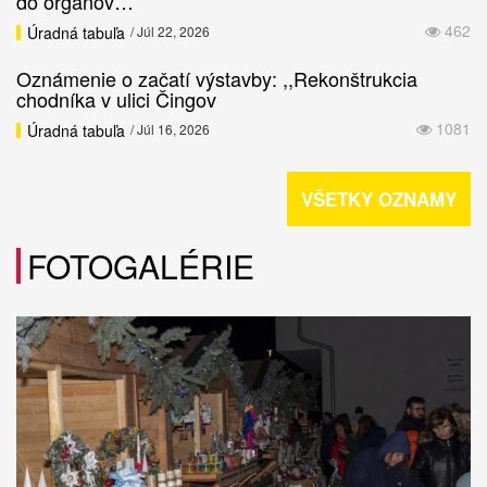
do orgánov…
462
Úradná tabuľa
/ Júl 22, 2026
Oznámenie o začatí výstavby: ,,Rekonštrukcia
chodníka v ulici Čingov
1081
Úradná tabuľa
/ Júl 16, 2026
VŠETKY OZNAMY
FOTOGALÉRIE