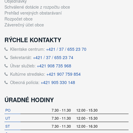
Objednávky
Schválené dotácie z rozpočtu obce
Prehľad verejných obstarávaní
Rozpočet obce
Záverečný účet obce
RÝCHLE KONTAKTY
Klientske centrum:
+421 / 37 / 655 23 70
Sekretariát:
+421 / 37 / 655 23 74
Útvar služieb:
+421 908 735 968
Kultúrne stredisko:
+421 907 759 854
Obecná polícia:
+421 905 330 148
ÚRADNÉ HODINY
PO
7.30 - 11.30 12.00 - 15.30
UT
7.30 - 11.30 12.00 - 15.30
ST
7.30 - 11.30 12.00 - 16.30