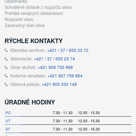
Objednávky
Schválené dotácie z rozpočtu obce
Prehľad verejných obstarávaní
Rozpočet obce
Záverečný účet obce
RÝCHLE KONTAKTY
Klientske centrum:
+421 / 37 / 655 23 70
Sekretariát:
+421 / 37 / 655 23 74
Útvar služieb:
+421 908 735 968
Kultúrne stredisko:
+421 907 759 854
Obecná polícia:
+421 905 330 148
ÚRADNÉ HODINY
PO
7.30 - 11.30 12.00 - 15.30
UT
7.30 - 11.30 12.00 - 15.30
ST
7.30 - 11.30 12.00 - 16.30