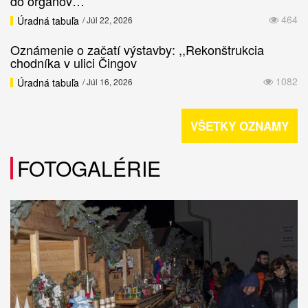
do orgánov…
464
Úradná tabuľa
/ Júl 22, 2026
Oznámenie o začatí výstavby: ,,Rekonštrukcia
chodníka v ulici Čingov
1082
Úradná tabuľa
/ Júl 16, 2026
VŠETKY OZNAMY
FOTOGALÉRIE