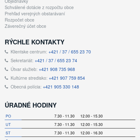
Objednávky
Schválené dotácie z rozpočtu obce
Prehľad verejných obstarávaní
Rozpočet obce
Záverečný účet obce
RÝCHLE KONTAKTY
Klientske centrum:
+421 / 37 / 655 23 70
Sekretariát:
+421 / 37 / 655 23 74
Útvar služieb:
+421 908 735 968
Kultúrne stredisko:
+421 907 759 854
Obecná polícia:
+421 905 330 148
ÚRADNÉ HODINY
PO
7.30 - 11.30 12.00 - 15.30
UT
7.30 - 11.30 12.00 - 15.30
ST
7.30 - 11.30 12.00 - 16.30