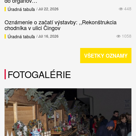
do orgánov…
448
Úradná tabuľa
/ Júl 22, 2026
Oznámenie o začatí výstavby: ,,Rekonštrukcia
chodníka v ulici Čingov
1058
Úradná tabuľa
/ Júl 16, 2026
VŠETKY OZNAMY
FOTOGALÉRIE