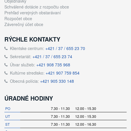
Objednávky
Schválené dotácie z rozpočtu obce
Prehľad verejných obstarávaní
Rozpočet obce
Záverečný účet obce
RÝCHLE KONTAKTY
Klientske centrum:
+421 / 37 / 655 23 70
Sekretariát:
+421 / 37 / 655 23 74
Útvar služieb:
+421 908 735 968
Kultúrne stredisko:
+421 907 759 854
Obecná polícia:
+421 905 330 148
ÚRADNÉ HODINY
PO
7.30 - 11.30 12.00 - 15.30
UT
7.30 - 11.30 12.00 - 15.30
ST
7.30 - 11.30 12.00 - 16.30