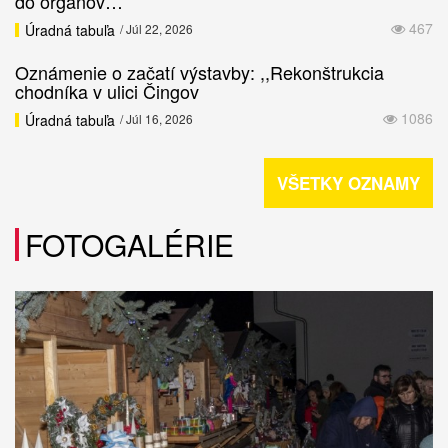
do orgánov…
467
Úradná tabuľa
/ Júl 22, 2026
Oznámenie o začatí výstavby: ,,Rekonštrukcia
chodníka v ulici Čingov
1086
Úradná tabuľa
/ Júl 16, 2026
VŠETKY OZNAMY
FOTOGALÉRIE