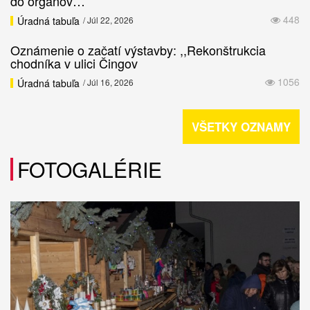
do orgánov…
448
Úradná tabuľa
/ Júl 22, 2026
Oznámenie o začatí výstavby: ,,Rekonštrukcia
chodníka v ulici Čingov
1056
Úradná tabuľa
/ Júl 16, 2026
VŠETKY OZNAMY
FOTOGALÉRIE