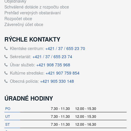
Objednávky
Schválené dotácie z rozpočtu obce
Prehľad verejných obstarávaní
Rozpočet obce
Záverečný účet obce
RÝCHLE KONTAKTY
Klientske centrum:
+421 / 37 / 655 23 70
Sekretariát:
+421 / 37 / 655 23 74
Útvar služieb:
+421 908 735 968
Kultúrne stredisko:
+421 907 759 854
Obecná polícia:
+421 905 330 148
ÚRADNÉ HODINY
PO
7.30 - 11.30 12.00 - 15.30
UT
7.30 - 11.30 12.00 - 15.30
ST
7.30 - 11.30 12.00 - 16.30