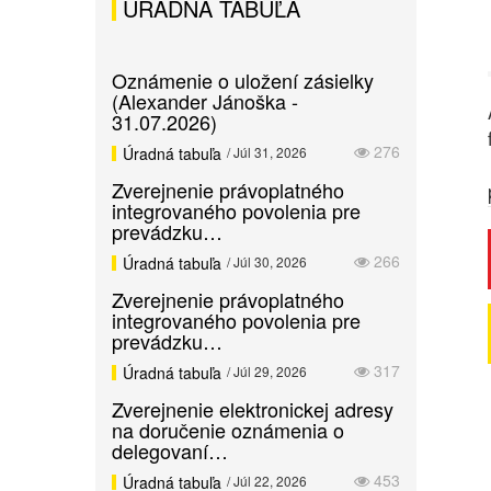
ÚRADNÁ TABUĽA
Oznámenie o uložení zásielky
(Alexander Jánoška -
31.07.2026)
276
Úradná tabuľa
/ Júl 31, 2026
Zverejnenie právoplatného
integrovaného povolenia pre
prevádzku…
266
Úradná tabuľa
/ Júl 30, 2026
Zverejnenie právoplatného
integrovaného povolenia pre
prevádzku…
317
Úradná tabuľa
/ Júl 29, 2026
Zverejnenie elektronickej adresy
na doručenie oznámenia o
delegovaní…
453
Úradná tabuľa
/ Júl 22, 2026