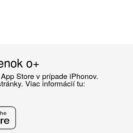
čenok o+
z App Store v prípade iPhonov.
ránky. Viac informácií tu: