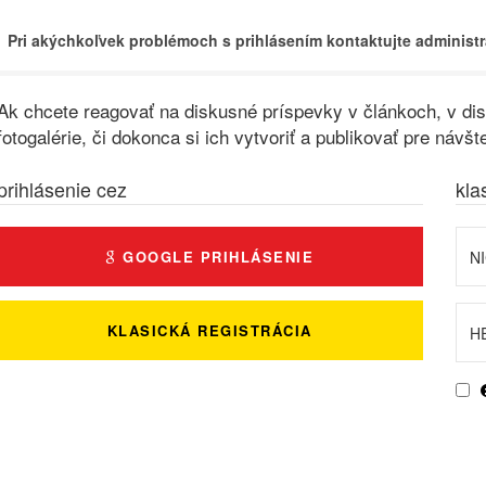
Pri akýchkoľvek problémoch s prihlásením kontaktujte administr
Ak chcete reagovať na diskusné príspevky v článkoch, v disk
fotogalérie, či dokonca si ich vytvoriť a publikovať pre ná
prihlásenie cez
kla
GOOGLE PRIHLÁSENIE
KLASICKÁ REGISTRÁCIA