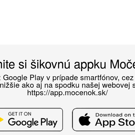
ite si šikovnú appku Mo
ez Google Play v prípade smartfónov, ce
 nižšie ako aj na spodku našej webovej st
https://app.mocenok.sk/