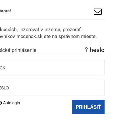
átora!
usiách, inzerovať v inzercii, prezerať
vštevníkov mocenok.sk ste na správnom mieste.
? heslo
sické prihlásenie
Autologin
PRIHLÁSIŤ