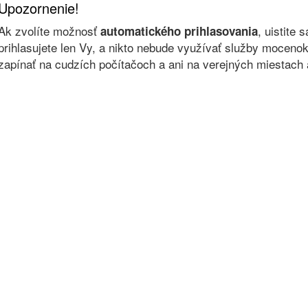
Upozornenie!
Ak zvolíte možnosť
, uistite 
automatického prihlasovania
prihlasujete len Vy, a nikto nebude využívať služby moce
zapínať na cudzích počítačoch a ani na verejných miestach a