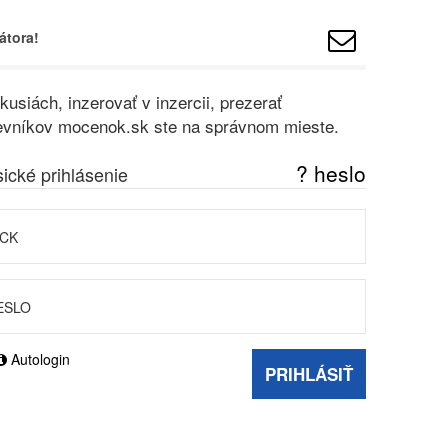
átora!
usiách, inzerovať v inzercii, prezerať
vštevníkov mocenok.sk ste na správnom mieste.
? heslo
sické prihlásenie
Autologin
PRIHLÁSIŤ