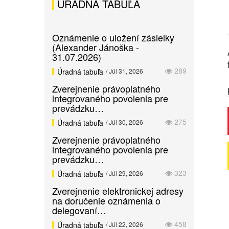
ÚRADNÁ TABUĽA
Oznámenie o uložení zásielky
(Alexander Jánoška -
31.07.2026)
289
Úradná tabuľa
/ Júl 31, 2026
Zverejnenie právoplatného
integrovaného povolenia pre
prevádzku…
275
Úradná tabuľa
/ Júl 30, 2026
Zverejnenie právoplatného
integrovaného povolenia pre
prevádzku…
323
Úradná tabuľa
/ Júl 29, 2026
Zverejnenie elektronickej adresy
na doručenie oznámenia o
delegovaní…
458
Úradná tabuľa
/ Júl 22, 2026