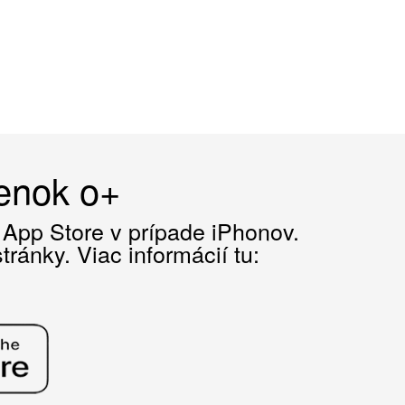
čenok o+
z App Store v prípade iPhonov.
ránky. Viac informácií tu: