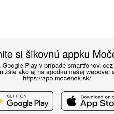
ite si šikovnú appku Mo
ez Google Play v prípade smartfónov, ce
 nižšie ako aj na spodku našej webovej st
https://app.mocenok.sk/