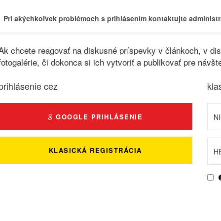
Pri akýchkoľvek problémoch s prihlásením kontaktujte administr
Ak chcete reagovať na diskusné príspevky v článkoch, v disk
fotogalérie, či dokonca si ich vytvoriť a publikovať pre ná
prihlásenie cez
kla
GOOGLE PRIHLÁSENIE
KLASICKÁ REGISTRÁCIA