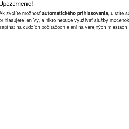
Upozornenie!
Ak zvolíte možnosť
, uistite 
automatického prihlasovania
prihlasujete len Vy, a nikto nebude využívať služby moce
zapínať na cudzích počítačoch a ani na verejných miestach a