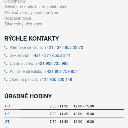
Objednávky
Schválené dotácie z rozpočtu obce
Prehľad verejných obstarávaní
Rozpočet obce
Záverečný účet obce
RÝCHLE KONTAKTY
Klientske centrum:
+421 / 37 / 655 23 70
Sekretariát:
+421 / 37 / 655 23 74
Útvar služieb:
+421 908 735 968
Kultúrne stredisko:
+421 907 759 854
Obecná polícia:
+421 905 330 148
ÚRADNÉ HODINY
PO
7.30 - 11.30 12.00 - 15.30
UT
7.30 - 11.30 12.00 - 15.30
ST
7.30 - 11.30 12.00 - 16.30