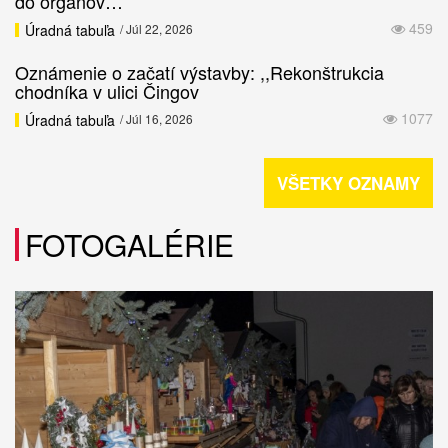
do orgánov…
459
Úradná tabuľa
/ Júl 22, 2026
Oznámenie o začatí výstavby: ,,Rekonštrukcia
chodníka v ulici Čingov
1077
Úradná tabuľa
/ Júl 16, 2026
VŠETKY OZNAMY
FOTOGALÉRIE