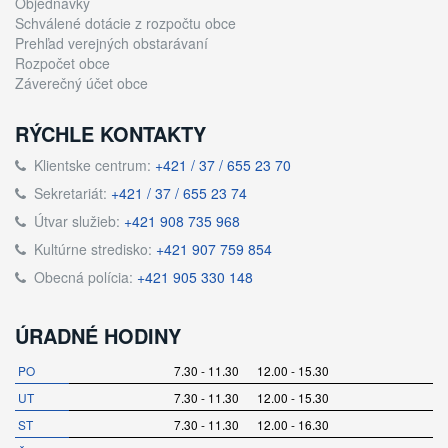
Objednávky
Schválené dotácie z rozpočtu obce
Prehľad verejných obstarávaní
Rozpočet obce
Záverečný účet obce
RÝCHLE KONTAKTY
Klientske centrum:
+421 / 37 / 655 23 70
Sekretariát:
+421 / 37 / 655 23 74
Útvar služieb:
+421 908 735 968
Kultúrne stredisko:
+421 907 759 854
Obecná polícia:
+421 905 330 148
ÚRADNÉ HODINY
PO
7.30 - 11.30 12.00 - 15.30
UT
7.30 - 11.30 12.00 - 15.30
ST
7.30 - 11.30 12.00 - 16.30