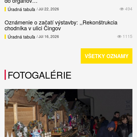
do orgánov…
494
Úradná tabuľa
/ Júl 22, 2026
Oznámenie o začatí výstavby: ,,Rekonštrukcia
chodníka v ulici Čingov
1115
Úradná tabuľa
/ Júl 16, 2026
VŠETKY OZNAMY
FOTOGALÉRIE