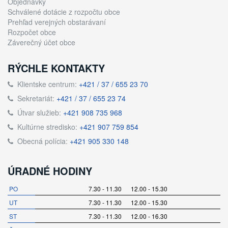
Objednávky
Schválené dotácie z rozpočtu obce
Prehľad verejných obstarávaní
Rozpočet obce
Záverečný účet obce
RÝCHLE KONTAKTY
Klientske centrum:
+421 / 37 / 655 23 70
Sekretariát:
+421 / 37 / 655 23 74
Útvar služieb:
+421 908 735 968
Kultúrne stredisko:
+421 907 759 854
Obecná polícia:
+421 905 330 148
ÚRADNÉ HODINY
PO
7.30 - 11.30 12.00 - 15.30
UT
7.30 - 11.30 12.00 - 15.30
ST
7.30 - 11.30 12.00 - 16.30