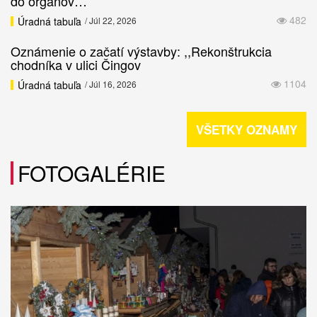
do orgánov…
482
Úradná tabuľa
/ Júl 22, 2026
Oznámenie o začatí výstavby: ,,Rekonštrukcia
chodníka v ulici Čingov
1104
Úradná tabuľa
/ Júl 16, 2026
VŠETKY OZNAMY
FOTOGALÉRIE