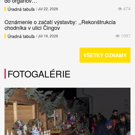
do orgánov…
474
Úradná tabuľa
/ Júl 22, 2026
Oznámenie o začatí výstavby: ,,Rekonštrukcia
chodníka v ulici Čingov
1097
Úradná tabuľa
/ Júl 16, 2026
VŠETKY OZNAMY
FOTOGALÉRIE