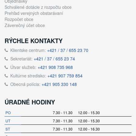
Objednávky
Schválené dotácie z rozpočtu obce
Prehľad verejných obstarávaní
Rozpočet obce
Záverečný účet obce
RÝCHLE KONTAKTY
Klientske centrum:
+421 / 37 / 655 23 70
Sekretariát:
+421 / 37 / 655 23 74
Útvar služieb:
+421 908 735 968
Kultúrne stredisko:
+421 907 759 854
Obecná polícia:
+421 905 330 148
ÚRADNÉ HODINY
PO
7.30 - 11.30 12.00 - 15.30
UT
7.30 - 11.30 12.00 - 15.30
ST
7.30 - 11.30 12.00 - 16.30