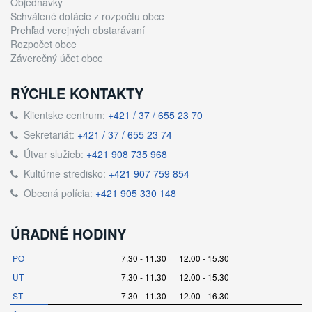
Objednávky
Schválené dotácie z rozpočtu obce
Prehľad verejných obstarávaní
Rozpočet obce
Záverečný účet obce
RÝCHLE KONTAKTY
Klientske centrum:
+421 / 37 / 655 23 70
Sekretariát:
+421 / 37 / 655 23 74
Útvar služieb:
+421 908 735 968
Kultúrne stredisko:
+421 907 759 854
Obecná polícia:
+421 905 330 148
ÚRADNÉ HODINY
PO
7.30 - 11.30 12.00 - 15.30
UT
7.30 - 11.30 12.00 - 15.30
ST
7.30 - 11.30 12.00 - 16.30