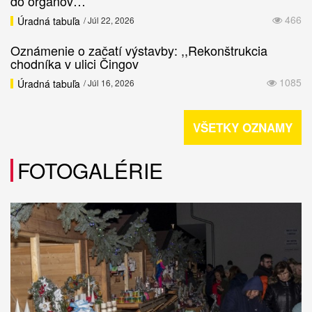
do orgánov…
466
Úradná tabuľa
/ Júl 22, 2026
Oznámenie o začatí výstavby: ,,Rekonštrukcia
chodníka v ulici Čingov
1085
Úradná tabuľa
/ Júl 16, 2026
VŠETKY OZNAMY
FOTOGALÉRIE