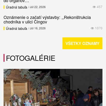
do orgánov…
457
Úradná tabuľa
/ Júl 22, 2026
Oznámenie o začatí výstavby: ,,Rekonštrukcia
chodníka v ulici Čingov
1070
Úradná tabuľa
/ Júl 16, 2026
VŠETKY OZNAMY
FOTOGALÉRIE