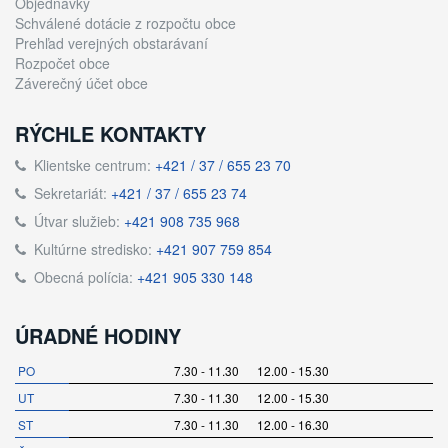
Objednávky
Schválené dotácie z rozpočtu obce
Prehľad verejných obstarávaní
Rozpočet obce
Záverečný účet obce
RÝCHLE KONTAKTY
Klientske centrum:
+421 / 37 / 655 23 70
Sekretariát:
+421 / 37 / 655 23 74
Útvar služieb:
+421 908 735 968
Kultúrne stredisko:
+421 907 759 854
Obecná polícia:
+421 905 330 148
ÚRADNÉ HODINY
PO
7.30 - 11.30 12.00 - 15.30
UT
7.30 - 11.30 12.00 - 15.30
ST
7.30 - 11.30 12.00 - 16.30