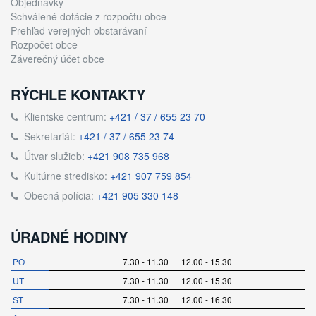
Objednávky
Schválené dotácie z rozpočtu obce
Prehľad verejných obstarávaní
Rozpočet obce
Záverečný účet obce
RÝCHLE KONTAKTY
Klientske centrum:
+421 / 37 / 655 23 70
Sekretariát:
+421 / 37 / 655 23 74
Útvar služieb:
+421 908 735 968
Kultúrne stredisko:
+421 907 759 854
Obecná polícia:
+421 905 330 148
ÚRADNÉ HODINY
PO
7.30 - 11.30 12.00 - 15.30
UT
7.30 - 11.30 12.00 - 15.30
ST
7.30 - 11.30 12.00 - 16.30