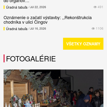
do orgánov…
491
Úradná tabuľa
/ Júl 22, 2026
Oznámenie o začatí výstavby: ,,Rekonštrukcia
chodníka v ulici Čingov
1106
Úradná tabuľa
/ Júl 16, 2026
VŠETKY OZNAMY
FOTOGALÉRIE