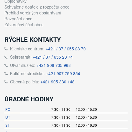
Objednávky
Schválené dotácie z rozpočtu obce
Prehľad verejných obstarávaní
Rozpočet obce
Záverečný účet obce
RÝCHLE KONTAKTY
Klientske centrum:
+421 / 37 / 655 23 70
Sekretariát:
+421 / 37 / 655 23 74
Útvar služieb:
+421 908 735 968
Kultúrne stredisko:
+421 907 759 854
Obecná polícia:
+421 905 330 148
ÚRADNÉ HODINY
PO
7.30 - 11.30 12.00 - 15.30
UT
7.30 - 11.30 12.00 - 15.30
ST
7.30 - 11.30 12.00 - 16.30