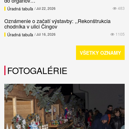
do orgánov…
483
Úradná tabuľa
/ Júl 22, 2026
Oznámenie o začatí výstavby: ,,Rekonštrukcia
chodníka v ulici Čingov
1105
Úradná tabuľa
/ Júl 16, 2026
VŠETKY OZNAMY
FOTOGALÉRIE