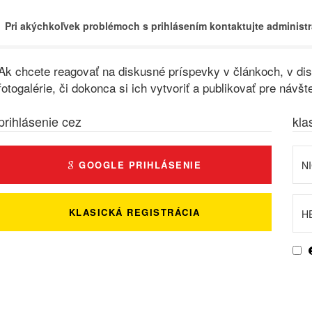
Pri akýchkoľvek problémoch s prihlásením kontaktujte administr
Ak chcete reagovať na diskusné príspevky v článkoch, v disk
fotogalérie, či dokonca si ich vytvoriť a publikovať pre ná
prihlásenie cez
kla
GOOGLE PRIHLÁSENIE
KLASICKÁ REGISTRÁCIA