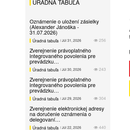
ÚRADNÁ TABUĽA
Oznámenie o uložení zásielky
(Alexander Jánoška -
31.07.2026)
256
Úradná tabuľa
/ Júl 31, 2026
Zverejnenie právoplatného
integrovaného povolenia pre
prevádzku…
243
Úradná tabuľa
/ Júl 30, 2026
Zverejnenie právoplatného
integrovaného povolenia pre
prevádzku…
304
Úradná tabuľa
/ Júl 29, 2026
Zverejnenie elektronickej adresy
na doručenie oznámenia o
delegovaní…
440
Úradná tabuľa
/ Júl 22, 2026