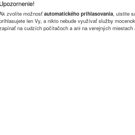
Upozornenie!
Ak zvolíte možnosť
, uistite 
automatického prihlasovania
prihlasujete len Vy, a nikto nebude využívať služby moce
zapínať na cudzích počítačoch a ani na verejných miestach a