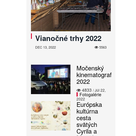
Vianočné trhy 2022
DEC 13, 2022
5563
Močenský
kinematograf
2022
4833
/ Júl 22,
Fotogalérie
2022
Európska
kultúrna
cesta
svätých
Cyrila a