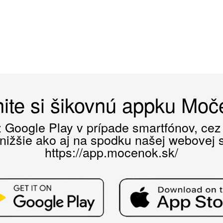
ite si šikovnú appku Mo
ez Google Play v prípade smartfónov, ce
 nižšie ako aj na spodku našej webovej st
https://app.mocenok.sk/