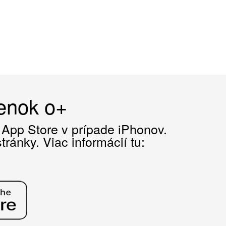
čenok o+
z App Store v prípade iPhonov.
ránky. Viac informácií tu: