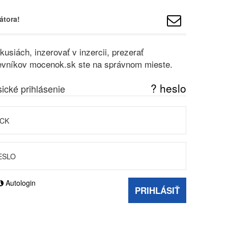
átora!
usiách, inzerovať v inzercii, prezerať
vštevníkov mocenok.sk ste na správnom mieste.
? heslo
sické prihlásenie
Autologin
PRIHLÁSIŤ