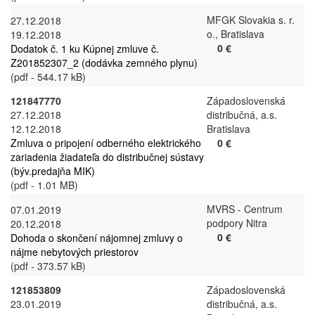
MFGK Slovakia s. r.
27.12.2018
o., Bratislava
19.12.2018
0 €
Dodatok č. 1 ku Kúpnej zmluve č.
Z201852307_2 (dodávka zemného plynu)
(pdf - 544.17 kB)
121847770
Západoslovenská
27.12.2018
distribučná, a.s.
12.12.2018
Bratislava
Zmluva o pripojení odberného elektrického
0 €
zariadenia žiadateľa do distribučnej sústavy
(býv.predajňa MIK)
(pdf - 1.01 MB)
MVRS - Centrum
07.01.2019
podpory Nitra
20.12.2018
0 €
Dohoda o skončení nájomnej zmluvy o
nájme nebytových priestorov
(pdf - 373.57 kB)
121853809
Západoslovenská
23.01.2019
distribučná, a.s.