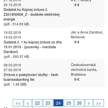
20.12.2018
0 €
Dodatok ku Kúpnej zmluve č.
Z201850668_Z - dodávke elektrickej
energie
(pdf - 514.83 kB)
Ján a Anna Danišoví,
19.02.2019
Močenok
19.02.2019
0 €
Dodatok č. 1 ku kúpnej zmluve zo dňa
15.01.2019 - (pozemky - manželia
Danišoví)
(pdf - 293.57 kB)
Československá
08.03.2019
obchodná banka,
27.02.2019
Bratislava
Zmluva o poskytovaní služby - čsob
0 €
businessbanking lite
(pdf - 1.45 MB)
<<
<
22
23
24
25
26
>
>>