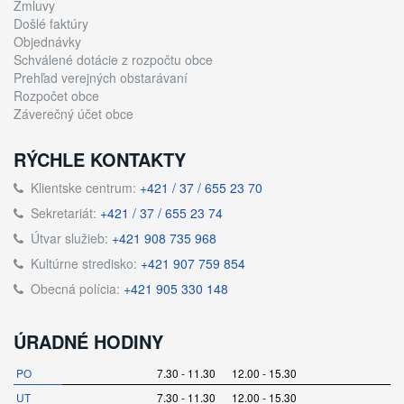
Zmluvy
Došlé faktúry
Objednávky
Schválené dotácie z rozpočtu obce
Prehľad verejných obstarávaní
Rozpočet obce
Záverečný účet obce
RÝCHLE KONTAKTY
Klientske centrum:
+421 / 37 / 655 23 70
Sekretariát:
+421 / 37 / 655 23 74
Útvar služieb:
+421 908 735 968
Kultúrne stredisko:
+421 907 759 854
Obecná polícia:
+421 905 330 148
ÚRADNÉ HODINY
PO
7.30 - 11.30 12.00 - 15.30
UT
7.30 - 11.30 12.00 - 15.30