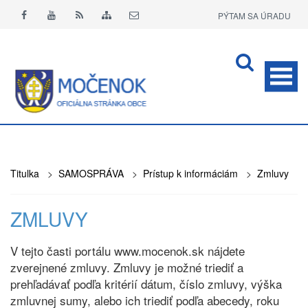
PÝTAM SA ÚRADU
APLIKÁCIA O+
Titulka
>
SAMOSPRÁVA
>
Prístup k informáciám
>
Zmluvy
ZMLUVY
V tejto časti portálu www.mocenok.sk nájdete
zverejnené zmluvy. Zmluvy je možné triediť a
prehľadávať podľa kritérií dátum, číslo zmluvy, výška
zmluvnej sumy, alebo ich triediť podľa abecedy, roku