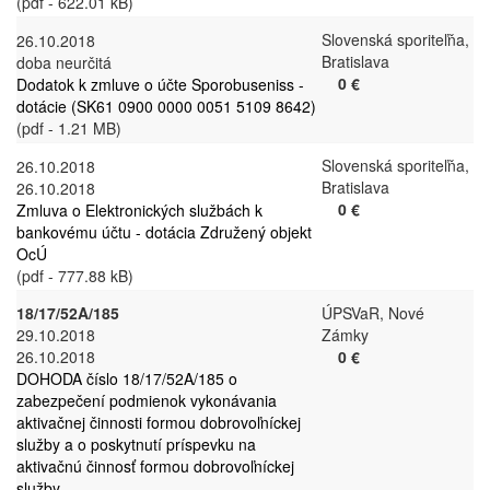
(pdf - 622.01 kB)
Slovenská sporiteľňa,
26.10.2018
Bratislava
doba neurčitá
0 €
Dodatok k zmluve o účte Sporobuseniss -
dotácie (SK61 0900 0000 0051 5109 8642)
(pdf - 1.21 MB)
Slovenská sporiteľňa,
26.10.2018
Bratislava
26.10.2018
0 €
Zmluva o Elektronických službách k
bankovému účtu - dotácia Združený objekt
OcÚ
(pdf - 777.88 kB)
18/17/52A/185
ÚPSVaR, Nové
29.10.2018
Zámky
26.10.2018
0 €
DOHODA číslo 18/17/52A/185 o
zabezpečení podmienok vykonávania
aktivačnej činnosti formou dobrovoľníckej
služby a o poskytnutí príspevku na
aktivačnú činnosť formou dobrovoľníckej
služby