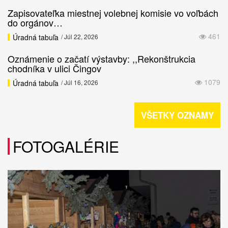
Zapisovateľka miestnej volebnej komisie vo voľbách
do orgánov…
461
Úradná tabuľa
/ Júl 22, 2026
Oznámenie o začatí výstavby: ,,Rekonštrukcia
chodníka v ulici Čingov
1079
Úradná tabuľa
/ Júl 16, 2026
VŠETKY OZNAMY
FOTOGALÉRIE