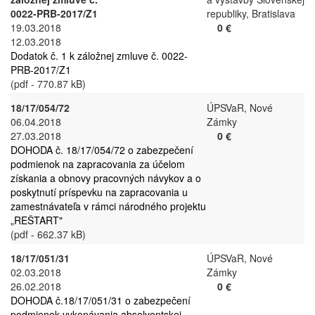
0022-PRB-2017/Z1
republiky, Bratislava
19.03.2018
0 €
12.03.2018
Dodatok č. 1 k záložnej zmluve č. 0022-
PRB-2017/Z1
(pdf - 770.87 kB)
18/17/054/72
ÚPSVaR, Nové
06.04.2018
Zámky
27.03.2018
0 €
DOHODA č. 18/17/054/72 o zabezpečení
podmienok na zapracovania za účelom
získania a obnovy pracovných návykov a o
poskytnutí príspevku na zapracovania u
zamestnávateľa v rámci národného projektu
„REŠTART"
(pdf - 662.37 kB)
18/17/051/31
ÚPSVaR, Nové
02.03.2018
Zámky
26.02.2018
0 €
DOHODA č.18/17/051/31 o zabezpečení
podmienok vykonávania absolventskej