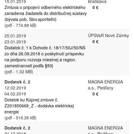
15.01.2019
Bratislava
Zmluva o pripojení odberného elektrického
0 €
zariadenia žiadateľa do distribučnej sústavy
(bývala pob. Slov.sporiteľni)
(pdf - 774.88 kB)
ÚPSVaR Nové Zámky
25.01.2019
0 €
23.01.2019
Dodatok č. 1 k Dohode č. 18/17/50J/50/NS
zo dňa 26.09.2018 o poskytnutí príspevku
na podporu rozvoja miestnej a region.
zamestnanosti podľa §50j
(pdf - 1.32 MB)
Dodatok č. 2
MAGNA ENERGIA
12.02.2019
a.s., Piešťany
04.02.2019
0 €
Dotatok ku Kúpnej zmluve č.
Z201850668_Z - dodávka elektrickej
energie
(pdf - 516.26 kB)
Dodatok č. 2
MAGNA ENERGIA
21.12.2018
a.s., Piešťany