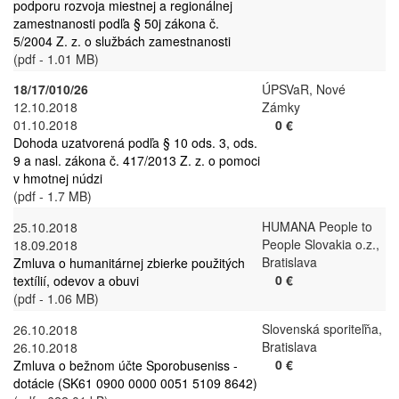
podporu rozvoja miestnej a regionálnej
zamestnanosti podľa § 50j zákona č.
5/2004 Z. z. o službách zamestnanosti
(pdf - 1.01 MB)
18/17/010/26
ÚPSVaR, Nové
12.10.2018
Zámky
01.10.2018
0 €
Dohoda uzatvorená podľa § 10 ods. 3, ods.
9 a nasl. zákona č. 417/2013 Z. z. o pomoci
v hmotnej núdzi
(pdf - 1.7 MB)
HUMANA People to
25.10.2018
People Slovakia o.z.,
18.09.2018
Bratislava
Zmluva o humanitárnej zbierke použitých
0 €
textílií, odevov a obuvi
(pdf - 1.06 MB)
Slovenská sporiteľňa,
26.10.2018
Bratislava
26.10.2018
0 €
Zmluva o bežnom účte Sporobuseniss -
dotácie (SK61 0900 0000 0051 5109 8642)