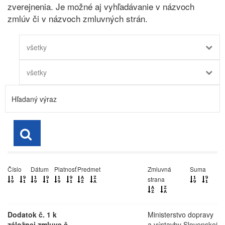
zverejnenia. Je možné aj vyhľadávanie v názvoch
zmlúv či v názvoch zmluvných strán.
všetky
všetky
Číslo
Dátum
Platnosť
Predmet
Zmluvná
Suma
strana
Dodatok č. 1 k
Ministerstvo dopravy
záložnej zmluve č.
a výstavby Slovenskej