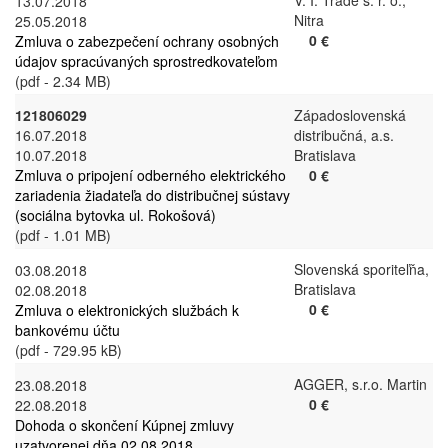
V. I. Trade s. r. o.,
13.07.2018
Nitra
25.05.2018
0 €
Zmluva o zabezpečení ochrany osobných
údajov spracúvaných sprostredkovateľom
(pdf - 2.34 MB)
121806029
Západoslovenská
16.07.2018
distribučná, a.s.
10.07.2018
Bratislava
Zmluva o pripojení odberného elektrického
0 €
zariadenia žiadateľa do distribučnej sústavy
(sociálna bytovka ul. Rokošová)
(pdf - 1.01 MB)
Slovenská sporiteľňa,
03.08.2018
Bratislava
02.08.2018
0 €
Zmluva o elektronických službách k
bankovému účtu
(pdf - 729.95 kB)
AGGER, s.r.o. Martin
23.08.2018
0 €
22.08.2018
Dohoda o skončení Kúpnej zmluvy
uzatvorenej dňa 02.08.2018