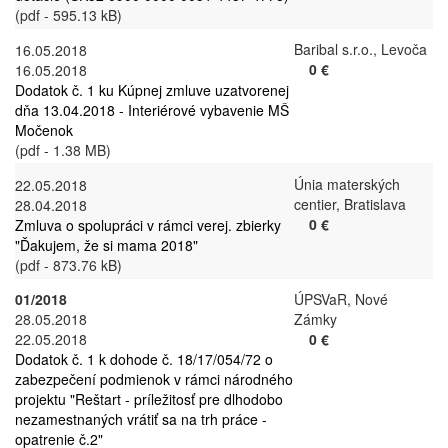
(pdf - 595.13 kB)
Baribal s.r.o., Levoča
16.05.2018
0 €
16.05.2018
Dodatok č. 1 ku Kúpnej zmluve uzatvorenej
dňa 13.04.2018 - Interiérové vybavenie MŠ
Močenok
(pdf - 1.38 MB)
Únia materských
22.05.2018
centier, Bratislava
28.04.2018
0 €
Zmluva o spolupráci v rámci verej. zbierky
"Ďakujem, že si mama 2018"
(pdf - 873.76 kB)
01/2018
ÚPSVaR, Nové
28.05.2018
Zámky
22.05.2018
0 €
Dodatok č. 1 k dohode č. 18/17/054/72 o
zabezpečení podmienok v rámci národného
projektu "Reštart - príležitosť pre dlhodobo
nezamestnaných vrátiť sa na trh práce -
opatrenie č.2"