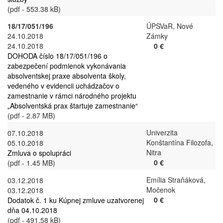
(pdf - 553.38 kB)
18/17/051/196
ÚPSVaR, Nové
24.10.2018
Zámky
24.10.2018
0 €
DOHODA číslo 18/17/051/196 o
zabezpečení podmienok vykonávania
absolventskej praxe absolventa školy,
vedeného v evidencii uchádzačov o
zamestnanie v rámci národného projektu
„Absolventská prax štartuje zamestnanie“
(pdf - 2.87 MB)
Univerzita
07.10.2018
Konštantína Filozofa,
05.10.2018
Nitra
Zmluva o spolupráci
0 €
(pdf - 1.45 MB)
Emília Straňáková,
03.12.2018
Močenok
03.12.2018
0 €
Dodatok č. 1 ku Kúpnej zmluve uzatvorenej
dňa 04.10.2018
(pdf - 491.58 kB)