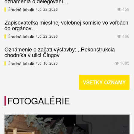
oznámenia o delegovaní…
459
Úradná tabuľa
/ Júl 22, 2026
Zapisovateľka miestnej volebnej komisie vo voľbách
do orgánov…
466
Úradná tabuľa
/ Júl 22, 2026
Oznámenie o začatí výstavby: ,,Rekonštrukcia
chodníka v ulici Čingov
1085
Úradná tabuľa
/ Júl 16, 2026
VŠETKY OZNAMY
FOTOGALÉRIE