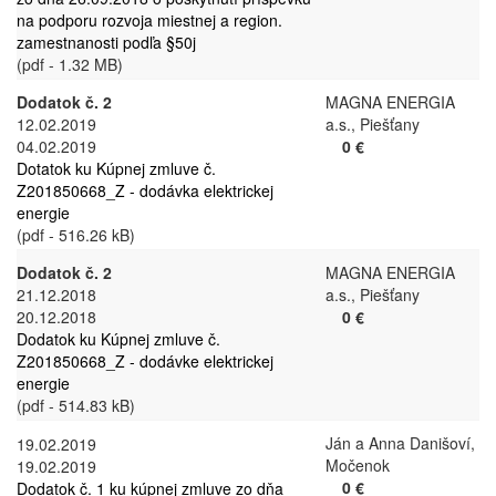
na podporu rozvoja miestnej a region.
zamestnanosti podľa §50j
(pdf - 1.32 MB)
Dodatok č. 2
MAGNA ENERGIA
12.02.2019
a.s., Piešťany
04.02.2019
0 €
Dotatok ku Kúpnej zmluve č.
Z201850668_Z - dodávka elektrickej
energie
(pdf - 516.26 kB)
Dodatok č. 2
MAGNA ENERGIA
21.12.2018
a.s., Piešťany
20.12.2018
0 €
Dodatok ku Kúpnej zmluve č.
Z201850668_Z - dodávke elektrickej
energie
(pdf - 514.83 kB)
Ján a Anna Danišoví,
19.02.2019
Močenok
19.02.2019
0 €
Dodatok č. 1 ku kúpnej zmluve zo dňa