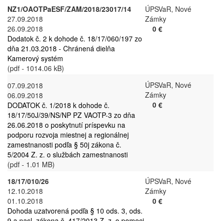
NZ1/OAOTPaESF/ZAM/2018/23017/14
ÚPSVaR, Nové
27.09.2018
Zámky
26.09.2018
0 €
Dodatok č. 2 k dohode č. 18/17/060/197 zo
dňa 21.03.2018 - Chránená dielňa
Kamerový systém
(pdf - 1014.06 kB)
ÚPSVaR, Nové
07.09.2018
Zámky
06.09.2018
0 €
DODATOK č. 1/2018 k dohode č.
18/17/50J/39/NS/NP PZ VAOTP-3 zo dňa
26.06.2018 o poskytnutí príspevku na
podporu rozvoja miestnej a regionálnej
zamestnanosti podľa § 50j zákona č.
5/2004 Z. z. o službách zamestnanosti
(pdf - 1.01 MB)
18/17/010/26
ÚPSVaR, Nové
12.10.2018
Zámky
01.10.2018
0 €
Dohoda uzatvorená podľa § 10 ods. 3, ods.
9 a nasl. zákona č. 417/2013 Z. z. o pomoci