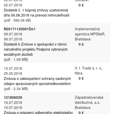
02.07.2018
0 €
Dodatok č. 1 kúpnej zmluvy uzatvorenej
dňa 06.06.2018 na prevod nehnuteľností
(pdf - 566.06 kB)
N20171120001Do1
Implementačná
09.07.2018
agentúra MPSVaR,
06.07.2018
Bratislava
Dodatok k Zmluve o spolupráci v rámci
0 €
národného projektu Podpora vybraných
sociálnych služieb
(pdf - 1.09 MB)
V. I. Trade s. r. o.,
13.07.2018
Nitra
25.05.2018
0 €
Zmluva o zabezpečení ochrany osobných
údajov spracúvaných sprostredkovateľom
(pdf - 2.34 MB)
121806029
Západoslovenská
16.07.2018
distribučná, a.s.
10.07.2018
Bratislava
Zmluva o pripojení odberného elektrického
0 €