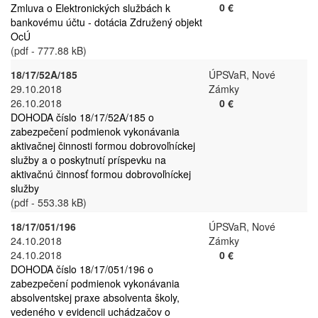
0 €
Zmluva o Elektronických službách k
bankovému účtu - dotácia Združený objekt
OcÚ
(pdf - 777.88 kB)
18/17/52A/185
ÚPSVaR, Nové
29.10.2018
Zámky
26.10.2018
0 €
DOHODA číslo 18/17/52A/185 o
zabezpečení podmienok vykonávania
aktivačnej činnosti formou dobrovoľníckej
služby a o poskytnutí príspevku na
aktivačnú činnosť formou dobrovoľníckej
služby
(pdf - 553.38 kB)
18/17/051/196
ÚPSVaR, Nové
24.10.2018
Zámky
24.10.2018
0 €
DOHODA číslo 18/17/051/196 o
zabezpečení podmienok vykonávania
absolventskej praxe absolventa školy,
vedeného v evidencii uchádzačov o