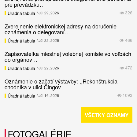
pre prevádzku…
326
Úradná tabuľa
/ Júl 29, 2026
Zverejnenie elektronickej adresy na doručenie
oznámenia o delegovaní…
466
Úradná tabuľa
/ Júl 22, 2026
Zapisovateľka miestnej volebnej komisie vo voľbách
do orgánov…
472
Úradná tabuľa
/ Júl 22, 2026
Oznámenie o začatí výstavby: ,,Rekonštrukcia
chodníka v ulici Čingov
1093
Úradná tabuľa
/ Júl 16, 2026
VŠETKY OZNAMY
FOTOGALÉRIE