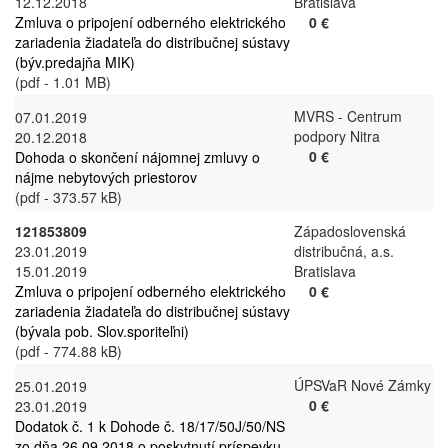
12.12.2018
Bratislava
Zmluva o pripojení odberného elektrického
0 €
zariadenia žiadateľa do distribučnej sústavy
(býv.predajňa MIK)
(pdf - 1.01 MB)
MVRS - Centrum
07.01.2019
podpory Nitra
20.12.2018
0 €
Dohoda o skončení nájomnej zmluvy o
nájme nebytových priestorov
(pdf - 373.57 kB)
121853809
Západoslovenská
23.01.2019
distribučná, a.s.
15.01.2019
Bratislava
Zmluva o pripojení odberného elektrického
0 €
zariadenia žiadateľa do distribučnej sústavy
(bývala pob. Slov.sporiteľni)
(pdf - 774.88 kB)
ÚPSVaR Nové Zámky
25.01.2019
0 €
23.01.2019
Dodatok č. 1 k Dohode č. 18/17/50J/50/NS
zo dňa 26.09.2018 o poskytnutí príspevku