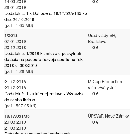
14.03.2019
0 €
28.01.2019
Dodatok č. 1 k Dohode č. 18/17/52A/185 zo
dňa 26.10.2018
(pdf - 1.65 MB)
1/2018
Úrad vlády SR,
07.01.2019
Bratislava
20.12.2018
0 €
Dodatok č. 1/2018 k zmluve o poskytnutí
dotácie na podporu rozvoja športu na rok
2018 č. 303/2018
(pdf - 1.26 MB)
M.Cup Production
21.12.2018
s.r.o. Svätý Jur
20.12.2018
0 €
Dodatok č. 1 ku kúpnej zmluve - Výstavba
detského ihriska
(pdf - 507.05 kB)
19/17/051/33
ÚPSVaR Nové Zámky
29.03.2019
0 €
21.03.2019
Dohoda o zabezpečení podmienok