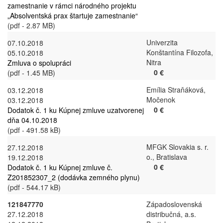
zamestnanie v rámci národného projektu
„Absolventská prax štartuje zamestnanie“
(pdf - 2.87 MB)
Univerzita
07.10.2018
Konštantína Filozofa,
05.10.2018
Nitra
Zmluva o spolupráci
0 €
(pdf - 1.45 MB)
Emília Straňáková,
03.12.2018
Močenok
03.12.2018
0 €
Dodatok č. 1 ku Kúpnej zmluve uzatvorenej
dňa 04.10.2018
(pdf - 491.58 kB)
MFGK Slovakia s. r.
27.12.2018
o., Bratislava
19.12.2018
0 €
Dodatok č. 1 ku Kúpnej zmluve č.
Z201852307_2 (dodávka zemného plynu)
(pdf - 544.17 kB)
121847770
Západoslovenská
27.12.2018
distribučná, a.s.