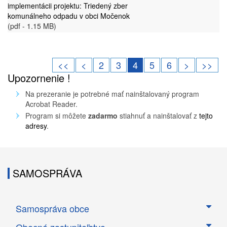
implementácii projektu: Triedený zber
komunálneho odpadu v obci Močenok
(pdf - 1.15 MB)
<<
<
2
3
4
5
6
>
>>
Upozornenie !
Na prezeranie je potrebné mať nainštalovaný program
Acrobat Reader.
Program si môžete
zadarmo
stiahnuť a nainštalovať z
tejto
adresy
.
SAMOSPRÁVA
Samospráva obce