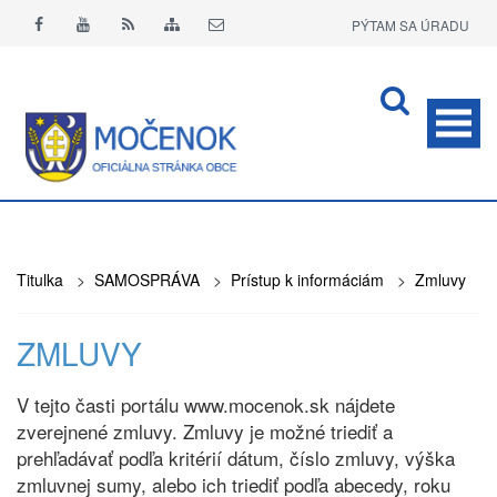
PÝTAM SA ÚRADU
APLIKÁCIA O+
Titulka
>
SAMOSPRÁVA
>
Prístup k informáciám
>
Zmluvy
ZMLUVY
V tejto časti portálu www.mocenok.sk nájdete
zverejnené zmluvy. Zmluvy je možné triediť a
prehľadávať podľa kritérií dátum, číslo zmluvy, výška
zmluvnej sumy, alebo ich triediť podľa abecedy, roku