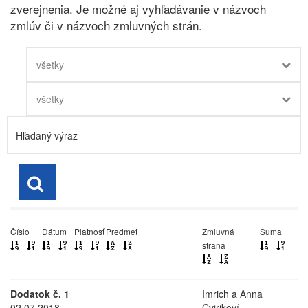
zverejnenia. Je možné aj vyhľadávanie v názvoch
zmlúv či v názvoch zmluvných strán.
všetky
všetky
Číslo
Dátum
Platnosť
Predmet
Zmluvná
Suma
strana
Dodatok č. 1
Imrich a Anna
02.07.2018
Čvirikoví