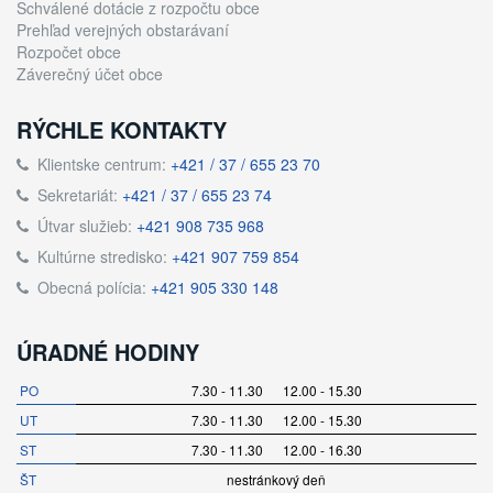
Schválené dotácie z rozpočtu obce
Prehľad verejných obstarávaní
Rozpočet obce
Záverečný účet obce
RÝCHLE KONTAKTY
Klientske centrum:
+421 / 37 / 655 23 70
Sekretariát:
+421 / 37 / 655 23 74
Útvar služieb:
+421 908 735 968
Kultúrne stredisko:
+421 907 759 854
Obecná polícia:
+421 905 330 148
ÚRADNÉ HODINY
PO
7.30 - 11.30 12.00 - 15.30
UT
7.30 - 11.30 12.00 - 15.30
ST
7.30 - 11.30 12.00 - 16.30
ŠT
nestránkový deň