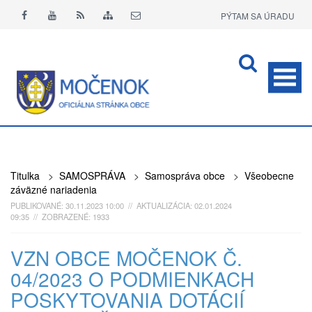
PÝTAM SA ÚRADU
APLIKÁCIA O+
Titulka
>
SAMOSPRÁVA
>
Samospráva obce
>
Všeobecne
záväzné nariadenia
PUBLIKOVANÉ: 30.11.2023 10:00 // AKTUALIZÁCIA: 02.01.2024
09:35 // ZOBRAZENÉ: 1933
VZN OBCE MOČENOK Č.
04/2023 O PODMIENKACH
POSKYTOVANIA DOTÁCIÍ