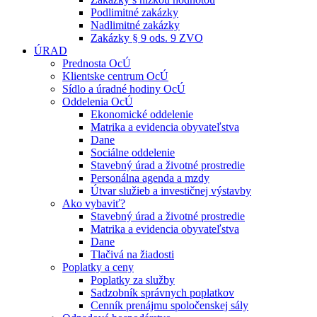
Podlimitné zakázky
Nadlimitné zakázky
Zakázky § 9 ods. 9 ZVO
ÚRAD
Prednosta OcÚ
Klientske centrum OcÚ
Sídlo a úradné hodiny OcÚ
Oddelenia OcÚ
Ekonomické oddelenie
Matrika a evidencia obyvateľstva
Dane
Sociálne oddelenie
Stavebný úrad a životné prostredie
Personálna agenda a mzdy
Útvar služieb a investičnej výstavby
Ako vybaviť?
Stavebný úrad a životné prostredie
Matrika a evidencia obyvateľstva
Dane
Tlačivá na žiadosti
Poplatky a ceny
Poplatky za služby
Sadzobník správnych poplatkov
Cenník prenájmu spoločenskej sály