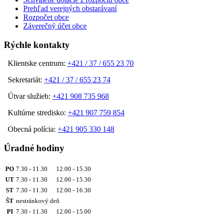
Prehľad verejných obstarávaní
Rozpočet obce
Záverečný účet obce
Rýchle kontakty
Klientske centrum:
+421 / 37 / 655 23 70
Sekretariát:
+421 / 37 / 655 23 74
Útvar služieb:
+421 908 735 968
Kultúrne stredisko:
+421 907 759 854
Obecná polícia:
+421 905 330 148
Úradné hodiny
PO
7.30 - 11.30 12.00 - 15.30
UT
7.30 - 11.30 12.00 - 15.30
ST
7.30 - 11.30 12.00 - 16.30
ŠT
nestránkový deň
PI
7.30 - 11.30 12.00 - 15.00