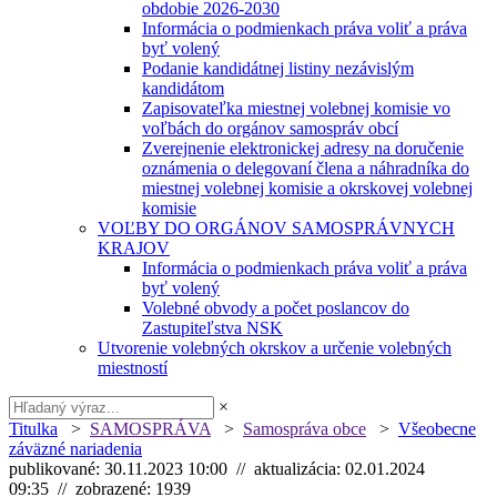
obdobie 2026-2030
Informácia o podmienkach práva voliť a práva
byť volený
Podanie kandidátnej listiny nezávislým
kandidátom
Zapisovateľka miestnej volebnej komisie vo
voľbách do orgánov samospráv obcí
Zverejnenie elektronickej adresy na doručenie
oznámenia o delegovaní člena a náhradníka do
miestnej volebnej komisie a okrskovej volebnej
komisie
VOĽBY DO ORGÁNOV SAMOSPRÁVNYCH
KRAJOV
Informácia o podmienkach práva voliť a práva
byť volený
Volebné obvody a počet poslancov do
Zastupiteľstva NSK
Utvorenie volebných okrskov a určenie volebných
miestností
×
Titulka
>
SAMOSPRÁVA
>
Samospráva obce
>
Všeobecne
záväzné nariadenia
publikované: 30.11.2023 10:00 // aktualizácia: 02.01.2024
09:35 // zobrazené: 1939