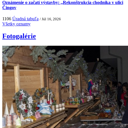
Oznámenie o začatí výstavby: ,,Rekonštrukcia chodníka v ulici
Čingov
1106
Úradná tabuľa
/ Júl 16, 2026
Všetky oznamy
Fotogalérie