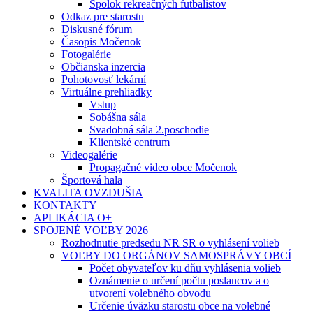
Spolok rekreačných futbalistov
Odkaz pre starostu
Diskusné fórum
Časopis Močenok
Fotogalérie
Občianska inzercia
Pohotovosť lekární
Virtuálne prehliadky
Vstup
Sobášna sála
Svadobná sála 2.poschodie
Klientské centrum
Videogalérie
Propagačné video obce Močenok
Športová hala
KVALITA OVZDUŠIA
KONTAKTY
APLIKÁCIA O+
SPOJENÉ VOĽBY 2026
Rozhodnutie predsedu NR SR o vyhlásení volieb
VOĽBY DO ORGÁNOV SAMOSPRÁVY OBCÍ
Počet obyvateľov ku dňu vyhlásenia volieb
Oznámenie o určení počtu poslancov a o
utvorení volebného obvodu
Určenie úväzku starostu obce na volebné