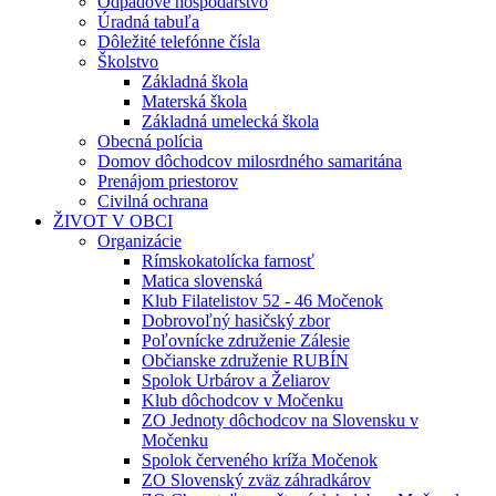
Odpadové hospodárstvo
Úradná tabuľa
Dôležité telefónne čísla
Školstvo
Základná škola
Materská škola
Základná umelecká škola
Obecná polícia
Domov dôchodcov milosrdného samaritána
Prenájom priestorov
Civilná ochrana
ŽIVOT V OBCI
Organizácie
Rímskokatolícka farnosť
Matica slovenská
Klub Filatelistov 52 - 46 Močenok
Dobrovoľný hasičský zbor
Poľovnícke združenie Zálesie
Občianske združenie RUBÍN
Spolok Urbárov a Želiarov
Klub dôchodcov v Močenku
ZO Jednoty dôchodcov na Slovensku v
Močenku
Spolok červeného kríža Močenok
ZO Slovenský zväz záhradkárov