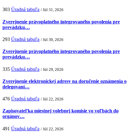
303
Úradná tabuľa
/ Júl 31, 2026
Zverejnenie právoplatného integrovaného povolenia pre
prevádzku…
293
Úradná tabuľa
/ Júl 30, 2026
Zverejnenie právoplatného integrovaného povolenia pre
prevádzku…
335
Úradná tabuľa
/ Júl 29, 2026
Zverejnenie elektronickej adresy na doručenie oznámenia o
delegovaní…
476
Úradná tabuľa
/ Júl 22, 2026
Zapisovateľka miestnej volebnej komisie vo voľbách do
orgánov…
491
Úradná tabuľa
/ Júl 22, 2026