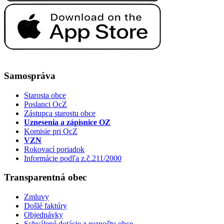
Samospráva
Starosta obce
Poslanci OcZ
Zástupca starostu obce
Uznesenia a zápisnice OZ
Komisie pri OcZ
VZN
Rokovací poriadok
Informácie podľa z.č.211/2000
Transparentná obec
Zmluvy
Došlé faktúry
Objednávky
Schválené dotácie z rozpočtu obce