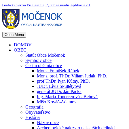
Grafická verzia
Prihlásenie
Pýtam sa úradu
Aplikácia o+
Open Menu
DOMOV
OBEC
Štatút Obce Močenok
Symboly obce
Čestní občania obce
Mons. František Rábek
Mons. prof. ThDr. Viliam Judák, PhD.
prof.ThDr. Ivan Kútny, PhD.
JUDr. Lívia Škultétyová
generál JUDr. Ján Packa
Ing. Mária Topercerová - Beňová
Mišo Kováč-Adamov
Geografia
Obyvateľstvo
História
Názov obce
Archeologické nálezy o najstarších dejinách