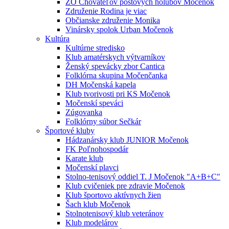
ZO Chovateľov poštových holubov Močenok
Združenie Rodina je viac
Občianske združenie Monika
Vinársky spolok Urban Močenok
Kultúra
Kultúrne stredisko
Klub amatérskych výtvarníkov
Ženský spevácky zbor Cantica
Folklórna skupina Močenčanka
DH Močenská kapela
Klub tvorivosti pri KS Močenok
Močenskí speváci
Zúgovanka
Folklórny súbor Sečkár
Športové kluby
Hádzanársky klub JUNIOR Močenok
FK Poľnohospodár
Karate klub
Močenskí plavci
Stolno-tenisový oddiel T. J Močenok "A+B+C"
Klub cvičeniek pre zdravie Močenok
Klub športovo aktívnych žien
Šach klub Močenok
Stolnotenisový klub veteránov
Klub modelárov