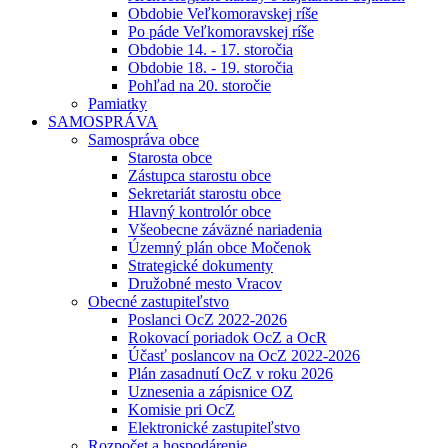
Obdobie Veľkomoravskej ríše
Po páde Veľkomoravskej ríše
Obdobie 14. - 17. storočia
Obdobie 18. - 19. storočia
Pohľad na 20. storočie
Pamiatky
SAMOSPRÁVA
Samospráva obce
Starosta obce
Zástupca starostu obce
Sekretariát starostu obce
Hlavný kontrolór obce
Všeobecne záväzné nariadenia
Územný plán obce Močenok
Strategické dokumenty
Družobné mesto Vracov
Obecné zastupiteľstvo
Poslanci OcZ 2022-2026
Rokovací poriadok OcZ a OcR
Účasť poslancov na OcZ 2022-2026
Plán zasadnutí OcZ v roku 2026
Uznesenia a zápisnice OZ
Komisie pri OcZ
Elektronické zastupiteľstvo
Rozpočet a hospodárenie