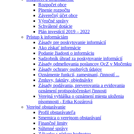
Rozpočet obce
Plnenie rozpočtu
Záverečný účet obce
Výročné správy
Schválené dotácie
Plán investícií 2019 – 2022
Prístup k informáciám
Zásady pre poskytovanie informácií
Ako získať informácie
Podanie žiadosti o informáciu
Sadzobník úhrad za poskytovanie informácií
Zásady odmeňovania poslancov OcZ v Močenku
Zásady ochrany osobných údajov
Oznámenie funkcií, zamestnaní, činností ...
Zmluvy, faktúry, objednávky
Zásady podávania, preverovania a evidovania
oznámení protispoločenskej činnosti
Verejná vyhláška o oznámení miesta uloženia
písomnosti - Erika Kozárová
Verejné obstarávanie
Profil obstarávateľa
Smernica o verejnom obstarávaní
Finančné limity
Súhrnné správy
Zákazky s nízkou hodnotou