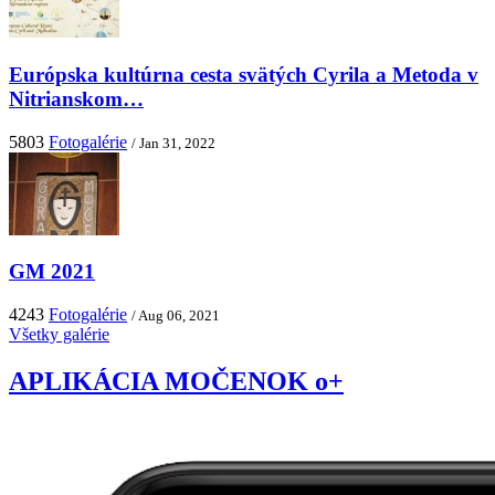
Európska kultúrna cesta svätých Cyrila a Metoda v
Nitrianskom…
5803
Fotogalérie
/ Jan 31, 2022
GM 2021
4243
Fotogalérie
/ Aug 06, 2021
Všetky galérie
APLIKÁCIA MOČENOK o+