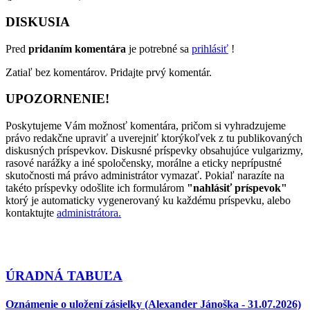
DISKUSIA
Pred
pridaním komentára
je potrebné sa
prihlásiť
!
Zatiaľ bez komentárov. Pridajte prvý komentár.
UPOZORNENIE!
Poskytujeme Vám možnosť komentára, pričom si vyhradzujeme
právo redakčne upraviť a uverejniť ktorýkoľvek z tu publikovaných
diskusných príspevkov. Diskusné príspevky obsahujúce vulgarizmy,
rasové narážky a iné spoločensky, morálne a eticky neprípustné
skutočnosti má právo administrátor vymazať. Pokiaľ narazíte na
takéto príspevky odošlite ich formulárom
"nahlásiť príspevok"
ktorý je automaticky vygenerovaný ku každému príspevku, alebo
kontaktujte
administrátora.
ÚRADNÁ TABUĽA
Oznámenie o uložení zásielky (Alexander Jánoška - 31.07.2026)