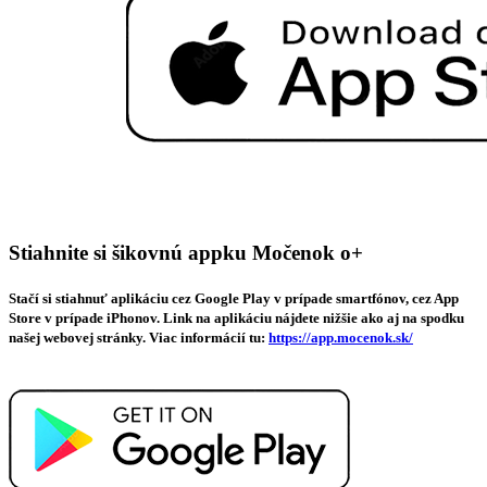
Stiahnite si šikovnú appku Močenok o+
Stačí si stiahnuť aplikáciu cez Google Play v prípade smartfónov, cez App
Store v prípade iPhonov. Link na aplikáciu nájdete nižšie ako aj na spodku
našej webovej stránky. Viac informácií tu:
https://app.mocenok.sk/