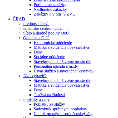
Podlimitné zakázky
Nadlimitné zakázky
Zakázky § 9 ods. 9 ZVO
ÚRAD
Prednosta OcÚ
Klientske centrum OcÚ
Sídlo a úradné hodiny OcÚ
Oddelenia OcÚ
Ekonomické oddelenie
Matrika a evidencia obyvateľstva
Dane
Sociálne oddelenie
Stavebný úrad a životné prostredie
Personálna agenda a mzdy
Útvar služieb a investičnej výstavby
Ako vybaviť?
Stavebný úrad a životné prostredie
Matrika a evidencia obyvateľstva
Dane
Tlačivá na žiadosti
Poplatky a ceny
Poplatky za služby
Sadzobník správnych poplatkov
Cenník prenájmu spoločenskej sály