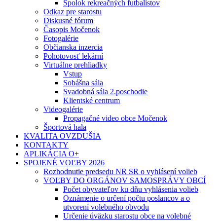
Spolok rekreačných futbalistov
Odkaz pre starostu
Diskusné fórum
Časopis Močenok
Fotogalérie
Občianska inzercia
Pohotovosť lekární
Virtuálne prehliadky
Vstup
Sobášna sála
Svadobná sála 2.poschodie
Klientské centrum
Videogalérie
Propagačné video obce Močenok
Športová hala
KVALITA OVZDUŠIA
KONTAKTY
APLIKÁCIA O+
SPOJENÉ VOĽBY 2026
Rozhodnutie predsedu NR SR o vyhlásení volieb
VOĽBY DO ORGÁNOV SAMOSPRÁVY OBCÍ
Počet obyvateľov ku dňu vyhlásenia volieb
Oznámenie o určení počtu poslancov a o
utvorení volebného obvodu
Určenie úväzku starostu obce na volebné