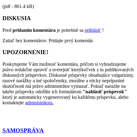
(pdf - 861.4 kB)
DISKUSIA
Pred
pridaním komentára
je potrebné sa
prihlásiť
!
Zatiaľ bez komentárov. Pridajte prvý komentár.
UPOZORNENIE!
Poskytujeme Vám možnosť komentára, pričom si vyhradzujeme
právo redakčne upraviť a uverejniť ktorýkoľvek z tu publikovaných
diskusných príspevkov. Diskusné príspevky obsahujúce vulgarizmy,
rasové narážky a iné spoločensky, morálne a eticky neprípustné
skutočnosti má právo administrátor vymazať. Pokiaľ narazíte na
takéto príspevky odošlite ich formulárom
"nahlásiť príspevok"
ktorý je automaticky vygenerovaný ku každému príspevku, alebo
kontaktujte
administrátora.
SAMOSPRÁVA