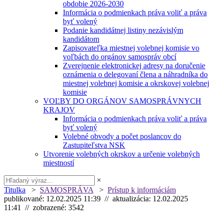
obdobie 2026-2030
Informácia o podmienkach práva voliť a práva
byť volený
Podanie kandidátnej listiny nezávislým
kandidátom
Zapisovateľka miestnej volebnej komisie vo
voľbách do orgánov samospráv obcí
Zverejnenie elektronickej adresy na doručenie
oznámenia o delegovaní člena a náhradníka do
miestnej volebnej komisie a okrskovej volebnej
komisie
VOĽBY DO ORGÁNOV SAMOSPRÁVNYCH
KRAJOV
Informácia o podmienkach práva voliť a práva
byť volený
Volebné obvody a počet poslancov do
Zastupiteľstva NSK
Utvorenie volebných okrskov a určenie volebných
miestností
×
Titulka
>
SAMOSPRÁVA
>
Prístup k informáciám
publikované: 12.02.2025 11:39 // aktualizácia: 12.02.2025
11:41 // zobrazené: 3542