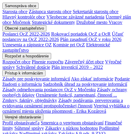
Samospráva obce
Starosta obce
Zástupca starostu obce
Sekretariát starostu obce
Hlavný kontrolór obce
Všeobecne záväzné nariadenia
Územný plán
obce Močenok
Strategické dokumenty
Družobné mesto Vracov
Obecné zastupiteľstvo
Poslanci OcZ 2022-2026
Rokovací poriadok OcZ a OcR
Účasť
poslancov na OcZ 2022-2026
Plán zasadnutí OcZ v roku 2026
Uznesenia a zápisnice OZ
Komisie pri OcZ
Elektronické
zastupiteľstvo
Rozpočet a hospodárenie
Rozpočet obce
Plnenie rozpočtu
Záverečný účet obce
Výročné
správy
Schválené dotácie
Plán investícií 2019 – 2022
Prístup k informáciám
Zásady pre poskytovanie informácií
Ako získať informácie
Podanie
žiadosti o informáciu
Sadzobník úhrad za poskytovanie informácií
Zásady odmeňovania poslancov OcZ v Močenku
Zásady ochrany
osobných údajov
Oznámenie funkcií, zamestnaní, činností ...
Zmluvy, faktúry, objednávky
Zásady podávania, preverovania a
evidovania oznámení protispoločenskej činnosti
Verejná vyhláška o
oznámení miesta uloženia písomnosti - Erika Kozárová
Verejné obstarávanie
Profil obstarávateľa
Smernica o verejnom obstarávaní
Finančné
limity
Súhrnné správy
Zákazky s nízkou hodnotou
Podlimitné
zakázky
Nadlimitné zakázky
Zakázky § 9 ods. 9 ZVO