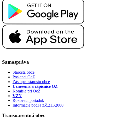
Samospráva
Starosta obce
Poslanci OcZ
Zástupca starostu obce
Uznesenia a zápisnice OZ
Komisie pri OcZ
VZN
Rokovací poriadok
Informácie podľa z.č.211/2000
Transparentná obec