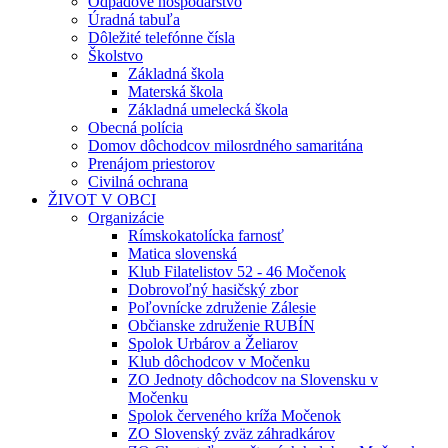
Odpadové hospodárstvo
Úradná tabuľa
Dôležité telefónne čísla
Školstvo
Základná škola
Materská škola
Základná umelecká škola
Obecná polícia
Domov dôchodcov milosrdného samaritána
Prenájom priestorov
Civilná ochrana
ŽIVOT V OBCI
Organizácie
Rímskokatolícka farnosť
Matica slovenská
Klub Filatelistov 52 - 46 Močenok
Dobrovoľný hasičský zbor
Poľovnícke združenie Zálesie
Občianske združenie RUBÍN
Spolok Urbárov a Želiarov
Klub dôchodcov v Močenku
ZO Jednoty dôchodcov na Slovensku v
Močenku
Spolok červeného kríža Močenok
ZO Slovenský zväz záhradkárov