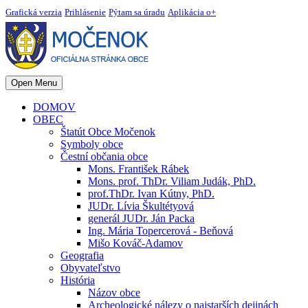
Grafická verzia
Prihlásenie
Pýtam sa úradu
Aplikácia o+
Open Menu
DOMOV
OBEC
Štatút Obce Močenok
Symboly obce
Čestní občania obce
Mons. František Rábek
Mons. prof. ThDr. Viliam Judák, PhD.
prof.ThDr. Ivan Kútny, PhD.
JUDr. Lívia Škultétyová
generál JUDr. Ján Packa
Ing. Mária Topercerová - Beňová
Mišo Kováč-Adamov
Geografia
Obyvateľstvo
História
Názov obce
Archeologické nálezy o najstarších dejinách