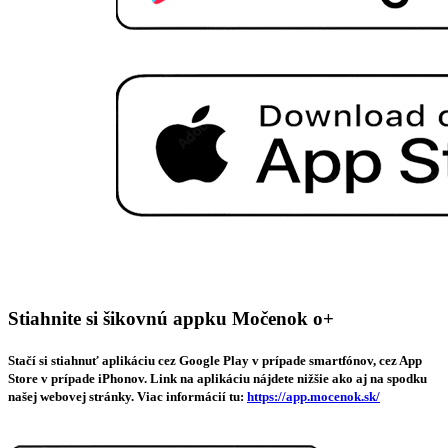
Stiahnite si šikovnú appku Močenok o+
Stačí si stiahnuť aplikáciu cez Google Play v prípade smartfónov, cez App
Store v prípade iPhonov. Link na aplikáciu nájdete nižšie ako aj na spodku
našej webovej stránky. Viac informácií tu:
https://app.mocenok.sk/