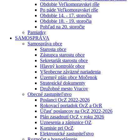
Obdobie Veľkomoravskej ríše
Po páde Veľkomoravskej ríše
Obdobie 14. - 17. storočia
Obdobie 18. - 19. storočia
Pohľad na 20. storočie
Pamiatky
SAMOSPRÁVA
Samospráva obce
Starosta obce
Zástupca starostu obce
Sekretariát starostu obce
Hlavný kontrolór obce
Všeobecne záväzné nariadenia
Územný plán obce Močenok
Strategické dokumenty
Družobné mesto Vracov
Obecné zastupiteľstvo
Poslanci OcZ 2022-2026
Rokovací poriadok OcZ a OcR
Účasť poslancov na OcZ 2022-2026
Plán zasadnutí OcZ v roku 2026
Uznesenia a zápisnice OZ
Komisie pri OcZ
Elektronické zastupiteľstvo
Rozpočet a hospodárenie