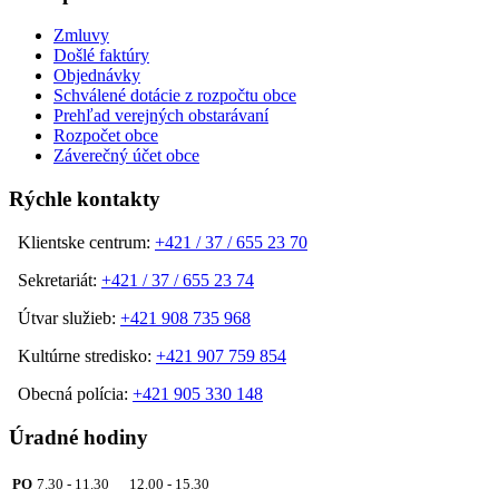
Zmluvy
Došlé faktúry
Objednávky
Schválené dotácie z rozpočtu obce
Prehľad verejných obstarávaní
Rozpočet obce
Záverečný účet obce
Rýchle kontakty
Klientske centrum:
+421 / 37 / 655 23 70
Sekretariát:
+421 / 37 / 655 23 74
Útvar služieb:
+421 908 735 968
Kultúrne stredisko:
+421 907 759 854
Obecná polícia:
+421 905 330 148
Úradné hodiny
PO
7.30 - 11.30 12.00 - 15.30