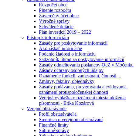
Rozpočet obce
Plnenie rozpočtu
Záverečný účet obce
Výročné správy
Schválené dotácie
Plán investícií 2019 – 2022
Prístup k informáciám
Zásady pre poskytovanie informácií
Ako získať informácie
Podanie žiadosti o informáciu
Sadzobník úhrad za poskytovanie informácií
Zásady odmeňovania poslancov OcZ v Močenku
Zásady ochrany osobných údajov
Oznámenie funkcií, zamestnaní, činností ...
Zmluvy, faktúry, objednávky
Zásady podávania, preverovania a evidovania
oznámení protispoločenskej činnosti
Verejná vyhláška o oznámení miesta uloženia
písomnosti - Erika Kozárová
Verejné obstarávanie
Profil obstarávateľa
Smernica o verejnom obstarávaní
Finančné limity
Súhrnné správy
Zákazky s nízkou hodnotou