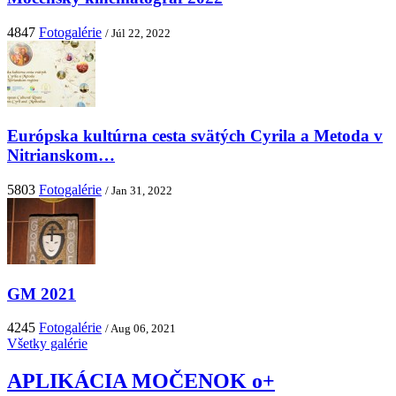
4847
Fotogalérie
/ Júl 22, 2022
Európska kultúrna cesta svätých Cyrila a Metoda v
Nitrianskom…
5803
Fotogalérie
/ Jan 31, 2022
GM 2021
4245
Fotogalérie
/ Aug 06, 2021
Všetky galérie
APLIKÁCIA MOČENOK o+