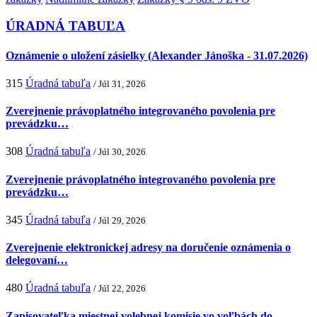
ÚRADNÁ TABUĽA
Oznámenie o uložení zásielky (Alexander Jánoška - 31.07.2026)
315
Úradná tabuľa
/ Júl 31, 2026
Zverejnenie právoplatného integrovaného povolenia pre
prevádzku…
308
Úradná tabuľa
/ Júl 30, 2026
Zverejnenie právoplatného integrovaného povolenia pre
prevádzku…
345
Úradná tabuľa
/ Júl 29, 2026
Zverejnenie elektronickej adresy na doručenie oznámenia o
delegovaní…
480
Úradná tabuľa
/ Júl 22, 2026
Zapisovateľka miestnej volebnej komisie vo voľbách do