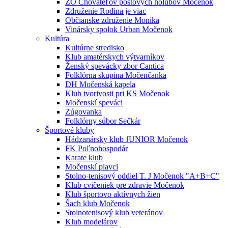
ZO Chovateľov poštových holubov Močenok
Združenie Rodina je viac
Občianske združenie Monika
Vinársky spolok Urban Močenok
Kultúra
Kultúrne stredisko
Klub amatérskych výtvarníkov
Ženský spevácky zbor Cantica
Folklórna skupina Močenčanka
DH Močenská kapela
Klub tvorivosti pri KS Močenok
Močenskí speváci
Zúgovanka
Folklórny súbor Sečkár
Športové kluby
Hádzanársky klub JUNIOR Močenok
FK Poľnohospodár
Karate klub
Močenskí plavci
Stolno-tenisový oddiel T. J Močenok "A+B+C"
Klub cvičeniek pre zdravie Močenok
Klub športovo aktívnych žien
Šach klub Močenok
Stolnotenisový klub veteránov
Klub modelárov