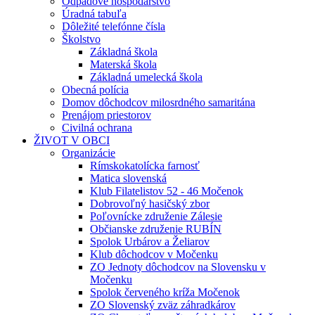
Odpadové hospodárstvo
Úradná tabuľa
Dôležité telefónne čísla
Školstvo
Základná škola
Materská škola
Základná umelecká škola
Obecná polícia
Domov dôchodcov milosrdného samaritána
Prenájom priestorov
Civilná ochrana
ŽIVOT V OBCI
Organizácie
Rímskokatolícka farnosť
Matica slovenská
Klub Filatelistov 52 - 46 Močenok
Dobrovoľný hasičský zbor
Poľovnícke združenie Zálesie
Občianske združenie RUBÍN
Spolok Urbárov a Želiarov
Klub dôchodcov v Močenku
ZO Jednoty dôchodcov na Slovensku v
Močenku
Spolok červeného kríža Močenok
ZO Slovenský zväz záhradkárov