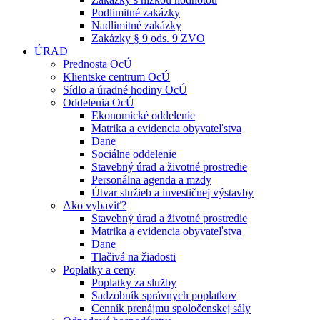
Podlimitné zakázky
Nadlimitné zakázky
Zakázky § 9 ods. 9 ZVO
ÚRAD
Prednosta OcÚ
Klientske centrum OcÚ
Sídlo a úradné hodiny OcÚ
Oddelenia OcÚ
Ekonomické oddelenie
Matrika a evidencia obyvateľstva
Dane
Sociálne oddelenie
Stavebný úrad a životné prostredie
Personálna agenda a mzdy
Útvar služieb a investičnej výstavby
Ako vybaviť?
Stavebný úrad a životné prostredie
Matrika a evidencia obyvateľstva
Dane
Tlačivá na žiadosti
Poplatky a ceny
Poplatky za služby
Sadzobník správnych poplatkov
Cenník prenájmu spoločenskej sály