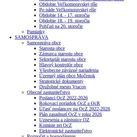
Obdobie Veľkomoravskej ríše
Po páde Veľkomoravskej ríše
Obdobie 14. - 17. storočia
Obdobie 18. - 19. storočia
Pohľad na 20. storočie
Pamiatky
SAMOSPRÁVA
Samospráva obce
Starosta obce
Zástupca starostu obce
Sekretariát starostu obce
Hlavný kontrolór obce
Všeobecne záväzné nariadenia
Územný plán obce Močenok
Strategické dokumenty
Družobné mesto Vracov
Obecné zastupiteľstvo
Poslanci OcZ 2022-2026
Rokovací poriadok OcZ a OcR
Účasť poslancov na OcZ 2022-2026
Plán zasadnutí OcZ v roku 2026
Uznesenia a zápisnice OZ
Komisie pri OcZ
Elektronické zastupiteľstvo
Rozpočet a hospodárenie