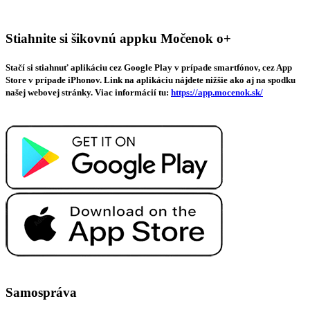
Stiahnite si šikovnú appku Močenok o+
Stačí si stiahnuť aplikáciu cez Google Play v prípade smartfónov, cez App
Store v prípade iPhonov. Link na aplikáciu nájdete nižšie ako aj na spodku
našej webovej stránky. Viac informácií tu:
https://app.mocenok.sk/
Samospráva