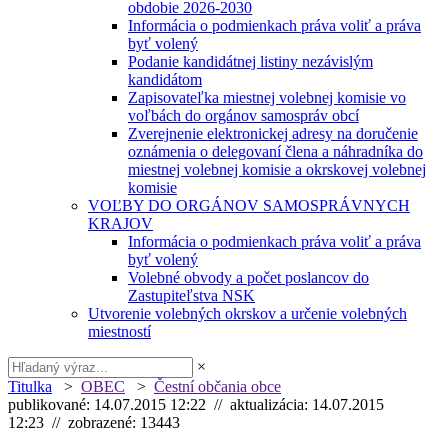
obdobie 2026-2030
Informácia o podmienkach práva voliť a práva
byť volený
Podanie kandidátnej listiny nezávislým
kandidátom
Zapisovateľka miestnej volebnej komisie vo
voľbách do orgánov samospráv obcí
Zverejnenie elektronickej adresy na doručenie
oznámenia o delegovaní člena a náhradníka do
miestnej volebnej komisie a okrskovej volebnej
komisie
VOĽBY DO ORGÁNOV SAMOSPRÁVNYCH
KRAJOV
Informácia o podmienkach práva voliť a práva
byť volený
Volebné obvody a počet poslancov do
Zastupiteľstva NSK
Utvorenie volebných okrskov a určenie volebných
miestností
×
Titulka
>
OBEC
>
Čestní občania obce
publikované: 14.07.2015 12:22 // aktualizácia: 14.07.2015
12:23 // zobrazené: 13443