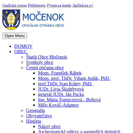
Grafická verzia
Prihlásenie
Pýtam sa úradu
Aplikácia o+
Open Menu
DOMOV
OBEC
Štatút Obce Močenok
Symboly obce
Čestní občania obce
Mons. František Rábek
Mons. prof. ThDr. Viliam Judák, PhD.
prof.ThDr. Ivan Kútny, PhD.
JUDr. Lívia Škultétyová
generál JUDr. Ján Packa
Ing. Mária Topercerová - Beňová
Mišo Kováč-Adamov
Geografia
Obyvateľstvo
História
Názov obce
Archeologické nálezy o najstarších dejinách