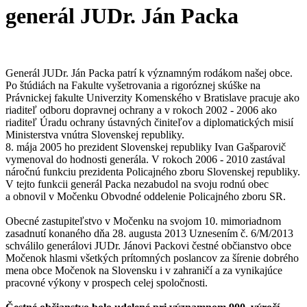
generál JUDr. Ján Packa
Generál JUDr. Ján Packa patrí k významným rodákom našej obce.
Po štúdiách na Fakulte vyšetrovania a rigoróznej skúške na
Právnickej fakulte Univerzity Komenského v Bratislave pracuje ako
riaditeľ odboru dopravnej ochrany a v rokoch 2002 - 2006 ako
riaditeľ Úradu ochrany ústavných činiteľov a diplomatických misií
Ministerstva vnútra Slovenskej republiky.
8. mája 2005 ho prezident Slovenskej republiky Ivan Gašparovič
vymenoval do hodnosti generála. V rokoch 2006 - 2010 zastával
náročnú funkciu prezidenta Policajného zboru Slovenskej republiky.
V tejto funkcii generál Packa nezabudol na svoju rodnú obec
a obnovil v Močenku Obvodné oddelenie Policajného zboru SR.
Obecné zastupiteľstvo v Močenku na svojom 10. mimoriadnom
zasadnutí konaného dňa 28. augusta 2013 Uznesením č. 6/M/2013
schválilo generálovi JUDr. Jánovi Packovi čestné občianstvo obce
Močenok hlasmi všetkých prítomných poslancov za šírenie dobrého
mena obce Močenok na Slovensku i v zahraničí a za vynikajúce
pracovné výkony v prospech celej spoločnosti.