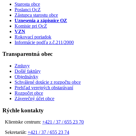
Starosta obce
Poslanci OcZ
Zástupca starostu obce
Uznesenia a zápisnice OZ
Komisie pri OcZ
VZN
Rokovací poriadok
Informácie podľa z.č.211/2000
Transparentná obec
Zmluvy
Došlé faktúry
Objednávky
Schválené dotácie z rozpočtu obce
Prehľad verejných obstarávaní
Rozpočet obce
Záverečný účet obce
Rýchle kontakty
Klientske centrum:
+421 / 37 / 655 23 70
Sekretariát:
+421 / 37 / 655 23 74