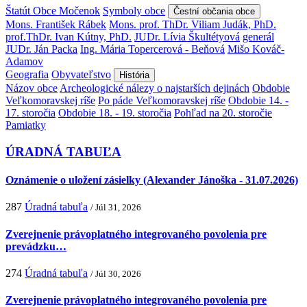
Štatút Obce Močenok
Symboly obce
Čestní občania obce
Mons. František Rábek
Mons. prof. ThDr. Viliam Judák, PhD.
prof.ThDr. Ivan Kútny, PhD.
JUDr. Lívia Škultétyová
generál
JUDr. Ján Packa
Ing. Mária Topercerová - Beňová
Mišo Kováč-
Adamov
Geografia
Obyvateľstvo
História
Názov obce
Archeologické nálezy o najstarších dejinách
Obdobie
Veľkomoravskej ríše
Po páde Veľkomoravskej ríše
Obdobie 14. -
17. storočia
Obdobie 18. - 19. storočia
Pohľad na 20. storočie
Pamiatky
ÚRADNÁ TABUĽA
Oznámenie o uložení zásielky (Alexander Jánoška - 31.07.2026)
287
Úradná tabuľa
/ Júl 31, 2026
Zverejnenie právoplatného integrovaného povolenia pre
prevádzku…
274
Úradná tabuľa
/ Júl 30, 2026
Zverejnenie právoplatného integrovaného povolenia pre