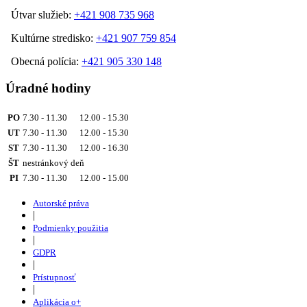
Útvar služieb:
+421 908 735 968
Kultúrne stredisko:
+421 907 759 854
Obecná polícia:
+421 905 330 148
Úradné hodiny
PO
7.30 - 11.30 12.00 - 15.30
UT
7.30 - 11.30 12.00 - 15.30
ST
7.30 - 11.30 12.00 - 16.30
ŠT
nestránkový deň
PI
7.30 - 11.30 12.00 - 15.00
Autorské práva
|
Podmienky použitia
|
GDPR
|
Prístupnosť
|
Aplikácia o+