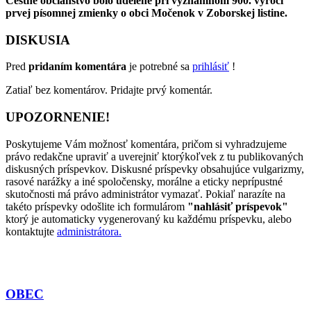
Čestné občianstvo bolo udelené pri významnom 900. výročí
prvej písomnej zmienky o obci Močenok v Zoborskej listine.
DISKUSIA
Pred
pridaním komentára
je potrebné sa
prihlásiť
!
Zatiaľ bez komentárov. Pridajte prvý komentár.
UPOZORNENIE!
Poskytujeme Vám možnosť komentára, pričom si vyhradzujeme
právo redakčne upraviť a uverejniť ktorýkoľvek z tu publikovaných
diskusných príspevkov. Diskusné príspevky obsahujúce vulgarizmy,
rasové narážky a iné spoločensky, morálne a eticky neprípustné
skutočnosti má právo administrátor vymazať. Pokiaľ narazíte na
takéto príspevky odošlite ich formulárom
"nahlásiť príspevok"
ktorý je automaticky vygenerovaný ku každému príspevku, alebo
kontaktujte
administrátora.
OBEC