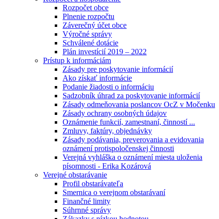
Rozpočet obce
Plnenie rozpočtu
Záverečný účet obce
Výročné správy
Schválené dotácie
Plán investícií 2019 – 2022
Prístup k informáciám
Zásady pre poskytovanie informácií
Ako získať informácie
Podanie žiadosti o informáciu
Sadzobník úhrad za poskytovanie informácií
Zásady odmeňovania poslancov OcZ v Močenku
Zásady ochrany osobných údajov
Oznámenie funkcií, zamestnaní, činností ...
Zmluvy, faktúry, objednávky
Zásady podávania, preverovania a evidovania
oznámení protispoločenskej činnosti
Verejná vyhláška o oznámení miesta uloženia
písomnosti - Erika Kozárová
Verejné obstarávanie
Profil obstarávateľa
Smernica o verejnom obstarávaní
Finančné limity
Súhrnné správy
Zákazky s nízkou hodnotou