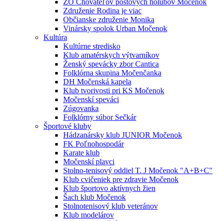
ZO Chovateľov poštových holubov Močenok
Združenie Rodina je viac
Občianske združenie Monika
Vinársky spolok Urban Močenok
Kultúra
Kultúrne stredisko
Klub amatérskych výtvarníkov
Ženský spevácky zbor Cantica
Folklórna skupina Močenčanka
DH Močenská kapela
Klub tvorivosti pri KS Močenok
Močenskí speváci
Zúgovanka
Folklórny súbor Sečkár
Športové kluby
Hádzanársky klub JUNIOR Močenok
FK Poľnohospodár
Karate klub
Močenskí plavci
Stolno-tenisový oddiel T. J Močenok "A+B+C"
Klub cvičeniek pre zdravie Močenok
Klub športovo aktívnych žien
Šach klub Močenok
Stolnotenisový klub veteránov
Klub modelárov