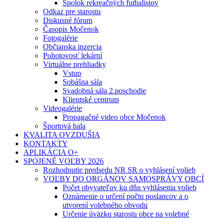
Spolok rekreačných futbalistov
Odkaz pre starostu
Diskusné fórum
Časopis Močenok
Fotogalérie
Občianska inzercia
Pohotovosť lekární
Virtuálne prehliadky
Vstup
Sobášna sála
Svadobná sála 2.poschodie
Klientské centrum
Videogalérie
Propagačné video obce Močenok
Športová hala
KVALITA OVZDUŠIA
KONTAKTY
APLIKÁCIA O+
SPOJENÉ VOĽBY 2026
Rozhodnutie predsedu NR SR o vyhlásení volieb
VOĽBY DO ORGÁNOV SAMOSPRÁVY OBCÍ
Počet obyvateľov ku dňu vyhlásenia volieb
Oznámenie o určení počtu poslancov a o
utvorení volebného obvodu
Určenie úväzku starostu obce na volebné