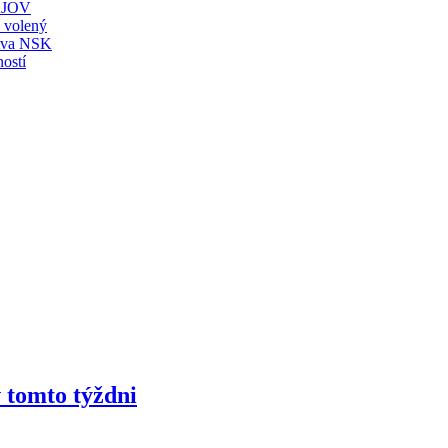
JOV
ť volený
stva NSK
ostí
 tomto týždni