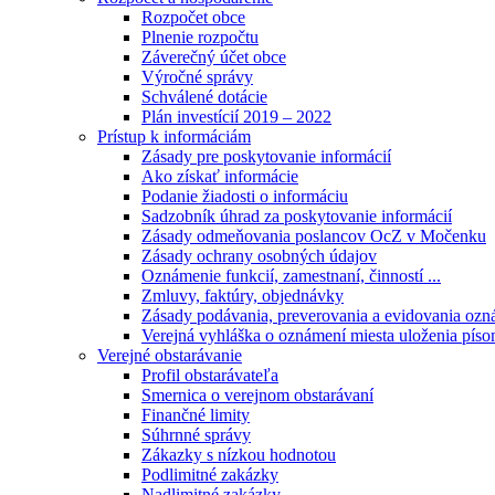
Rozpočet obce
Plnenie rozpočtu
Záverečný účet obce
Výročné správy
Schválené dotácie
Plán investícií 2019 – 2022
Prístup k informáciám
Zásady pre poskytovanie informácií
Ako získať informácie
Podanie žiadosti o informáciu
Sadzobník úhrad za poskytovanie informácií
Zásady odmeňovania poslancov OcZ v Močenku
Zásady ochrany osobných údajov
Oznámenie funkcií, zamestnaní, činností ...
Zmluvy, faktúry, objednávky
Zásady podávania, preverovania a evidovania ozná
Verejná vyhláška o oznámení miesta uloženia píso
Verejné obstarávanie
Profil obstarávateľa
Smernica o verejnom obstarávaní
Finančné limity
Súhrnné správy
Zákazky s nízkou hodnotou
Podlimitné zakázky
Nadlimitné zakázky