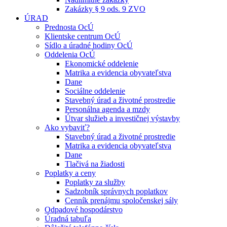
Zakázky § 9 ods. 9 ZVO
ÚRAD
Prednosta OcÚ
Klientske centrum OcÚ
Sídlo a úradné hodiny OcÚ
Oddelenia OcÚ
Ekonomické oddelenie
Matrika a evidencia obyvateľstva
Dane
Sociálne oddelenie
Stavebný úrad a životné prostredie
Personálna agenda a mzdy
Útvar služieb a investičnej výstavby
Ako vybaviť?
Stavebný úrad a životné prostredie
Matrika a evidencia obyvateľstva
Dane
Tlačivá na žiadosti
Poplatky a ceny
Poplatky za služby
Sadzobník správnych poplatkov
Cenník prenájmu spoločenskej sály
Odpadové hospodárstvo
Úradná tabuľa