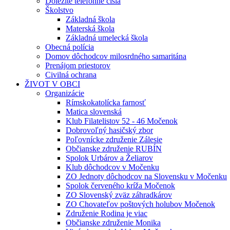
Dôležité telefónne čísla
Školstvo
Základná škola
Materská škola
Základná umelecká škola
Obecná polícia
Domov dôchodcov milosrdného samaritána
Prenájom priestorov
Civilná ochrana
ŽIVOT V OBCI
Organizácie
Rímskokatolícka farnosť
Matica slovenská
Klub Filatelistov 52 - 46 Močenok
Dobrovoľný hasičský zbor
Poľovnícke združenie Zálesie
Občianske združenie RUBÍN
Spolok Urbárov a Želiarov
Klub dôchodcov v Močenku
ZO Jednoty dôchodcov na Slovensku v Močenku
Spolok červeného kríža Močenok
ZO Slovenský zväz záhradkárov
ZO Chovateľov poštových holubov Močenok
Združenie Rodina je viac
Občianske združenie Monika