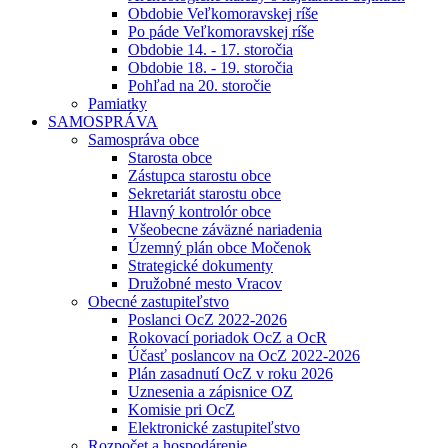
Obdobie Veľkomoravskej ríše
Po páde Veľkomoravskej ríše
Obdobie 14. - 17. storočia
Obdobie 18. - 19. storočia
Pohľad na 20. storočie
Pamiatky
SAMOSPRÁVA
Samospráva obce
Starosta obce
Zástupca starostu obce
Sekretariát starostu obce
Hlavný kontrolór obce
Všeobecne záväzné nariadenia
Územný plán obce Močenok
Strategické dokumenty
Družobné mesto Vracov
Obecné zastupiteľstvo
Poslanci OcZ 2022-2026
Rokovací poriadok OcZ a OcR
Účasť poslancov na OcZ 2022-2026
Plán zasadnutí OcZ v roku 2026
Uznesenia a zápisnice OZ
Komisie pri OcZ
Elektronické zastupiteľstvo
Rozpočet a hospodárenie