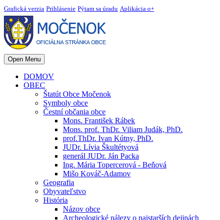
Grafická verzia
Prihlásenie
Pýtam sa úradu
Aplikácia o+
Open Menu
DOMOV
OBEC
Štatút Obce Močenok
Symboly obce
Čestní občania obce
Mons. František Rábek
Mons. prof. ThDr. Viliam Judák, PhD.
prof.ThDr. Ivan Kútny, PhD.
JUDr. Lívia Škultétyová
generál JUDr. Ján Packa
Ing. Mária Topercerová - Beňová
Mišo Kováč-Adamov
Geografia
Obyvateľstvo
História
Názov obce
Archeologické nálezy o najstarších dejinách