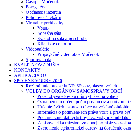
Časopis Močenok
Fotogalérie
Občianska inzercia
Pohotovosť lekární
Virtuálne prehliadky
Vstup
Sobášna sála
Svadobná sála 2.poschodie
Klientské centrum
Videogalérie
Propagačné video obce Močenok
Športová hala
KVALITA OVZDUŠIA
KONTAKTY
APLIKÁCIA O+
SPOJENÉ VOĽBY 2026
Rozhodnutie predsedu NR SR o vyhlásení volieb
VOĽBY DO ORGÁNOV SAMOSPRÁVY OBCÍ
Počet obyvateľov ku dňu vyhlásenia volieb
Oznámenie o určení počtu poslancov a o utvorení
Určenie úväzku starostu obce na volebné obdobie
Informácia o podmienkach práva voliť a práva by
Podanie kandidátnej listiny nezávislým kandidáto
Zapisovateľka miestnej volebnej komisie vo voľb
Zverejnenie elektronickej adresy na doručenie ozn