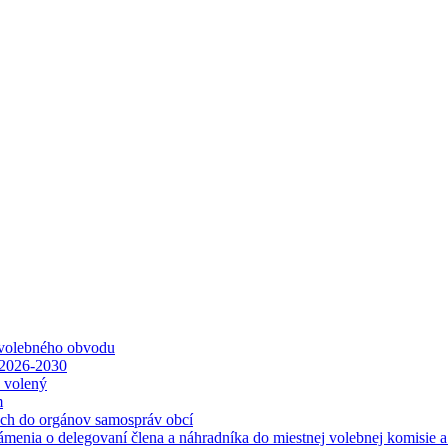
 volebného obvodu
 2026-2030
ť volený
m
ách do orgánov samospráv obcí
ámenia o delegovaní člena a náhradníka do miestnej volebnej komisie 