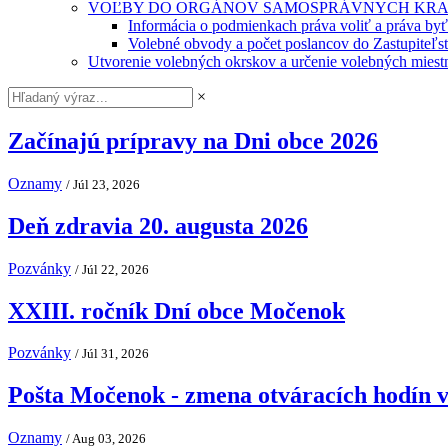
VOĽBY DO ORGÁNOV SAMOSPRÁVNYCH KRA
Informácia o podmienkach práva voliť a práva by
Volebné obvody a počet poslancov do Zastupiteľ
Utvorenie volebných okrskov a určenie volebných miestn
×
Začínajú prípravy na Dni obce 2026
Oznamy
/ Júl 23, 2026
Deň zdravia 20. augusta 2026
Pozvánky
/ Júl 22, 2026
XXIII. ročník Dní obce Močenok
Pozvánky
/ Júl 31, 2026
Pošta Močenok - zmena otváracích hodín v
Oznamy
/ Aug 03, 2026