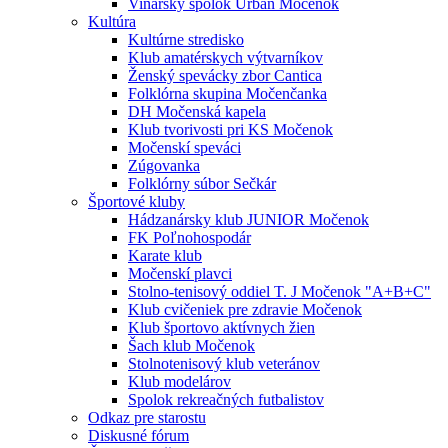
Vinársky spolok Urban Močenok
Kultúra
Kultúrne stredisko
Klub amatérskych výtvarníkov
Ženský spevácky zbor Cantica
Folklórna skupina Močenčanka
DH Močenská kapela
Klub tvorivosti pri KS Močenok
Močenskí speváci
Zúgovanka
Folklórny súbor Sečkár
Športové kluby
Hádzanársky klub JUNIOR Močenok
FK Poľnohospodár
Karate klub
Močenskí plavci
Stolno-tenisový oddiel T. J Močenok "A+B+C"
Klub cvičeniek pre zdravie Močenok
Klub športovo aktívnych žien
Šach klub Močenok
Stolnotenisový klub veteránov
Klub modelárov
Spolok rekreačných futbalistov
Odkaz pre starostu
Diskusné fórum